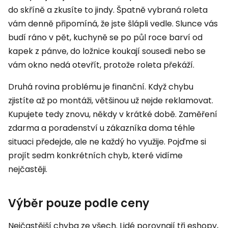
do skříně a zkusíte to jindy. Špatně vybraná roleta
vám denně připomíná, že jste šlápli vedle. Slunce vás
budí ráno v pět, kuchyně se po půl roce barví od
kapek z pánve, do ložnice koukají sousedi nebo se
vám okno nedá otevřít, protože roleta překáží.
Druhá rovina problému je finanční. Když chybu
zjistíte až po montáži, většinou už nejde reklamovat.
Kupujete tedy znovu, někdy v krátké době. Zaměření
zdarma a poradenství u zákazníka doma téhle
situaci předejde, ale ne každý ho využije. Pojďme si
projít sedm konkrétních chyb, které vidíme
nejčastěji.
Výběr pouze podle ceny
Nejčastější chyba ze všech. Lidé porovnají tři eshopy,