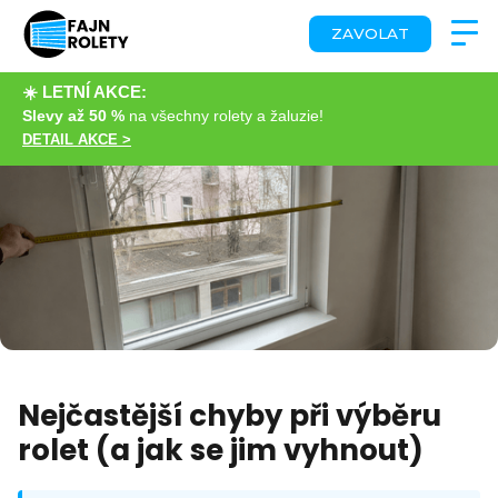
ZAVOLAT
☀️ LETNÍ AKCE:
Slevy až 50 %
na všechny rolety a žaluzie!
DETAIL AKCE >
Nejčastější chyby při výběru
rolet (a jak se jim vyhnout)