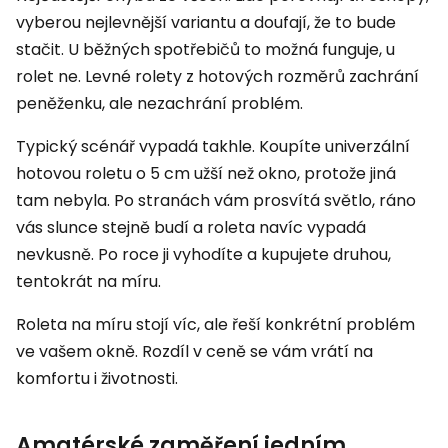
vyberou nejlevnější variantu a doufají, že to bude
stačit. U běžných spotřebičů to možná funguje, u
rolet ne. Levné rolety z hotových rozměrů zachrání
peněženku, ale nezachrání problém.
Typický scénář vypadá takhle. Koupíte univerzální
hotovou roletu o 5 cm užší než okno, protože jiná
tam nebyla. Po stranách vám prosvítá světlo, ráno
vás slunce stejně budí a roleta navíc vypadá
nevkusně. Po roce ji vyhodíte a kupujete druhou,
tentokrát na míru.
Roleta na míru stojí víc, ale řeší konkrétní problém
ve vašem okně. Rozdíl v ceně se vám vrátí na
komfortu i životnosti.
Amatérské zaměření jedním