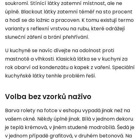
soukromí. Stínící látky zatemní místnost, ale ne
úplně. Blackout látky zatemní téměř na sto procent
a hodí se do ložnic a pracoven. K tomu existují termo
varianty s reflexní vrstvou na rubu, které odrážejí
sluneční záření a brání přehřívání.
U kuchyně se navíc dívejte na odolnost proti
mastnotě a vlhkosti. Klasická látka se v kuchyni za
rok obarví od kondenzátu a kapek z vaření. Speciální
kuchyňské látky tenhle problém řeší.
Volba bez vzorků naživo
Barva rolety na fotce v eshopu vypadá jinak než na
vašem okně. Někdy úplně jinak. Bílá v jednom dekoru
je teplá krémová, v jiném studeně modrobílá. Šedá je
v jednom případě grafitová, v druhém betonová. Na