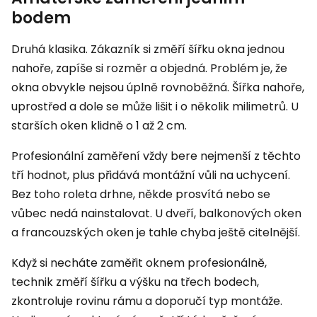
bodem
Druhá klasika. Zákazník si změří šířku okna jednou
nahoře, zapíše si rozměr a objedná. Problém je, že
okna obvykle nejsou úplně rovnoběžná. Šířka nahoře,
uprostřed a dole se může lišit i o několik milimetrů. U
starších oken klidně o 1 až 2 cm.
Profesionální zaměření vždy bere nejmenší z těchto
tří hodnot, plus přidává montážní vůli na uchycení.
Bez toho roleta drhne, někde prosvítá nebo se
vůbec nedá nainstalovat. U dveří, balkonových oken
a francouzských oken je tahle chyba ještě citelnější.
Když si necháte zaměřit oknem profesionálně,
technik změří šířku a výšku na třech bodech,
zkontroluje rovinu rámu a doporučí typ montáže.