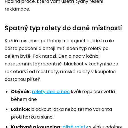
Hodina práce, která vám ušetří týdny řešení
reklamace.
Špatný typ rolety do dané místnosti
Každá místnost potřebuje něco jiného. Lidé to ale
často podcení a chtějí mít jeden typ rolety po
celém bytě. Pak narazí. Den a noc v ložnici
nezatemní stoprocentně, blackout v kuchyni se za
rok obarví od mastnoty, římské rolety v koupelně
dostanou plíseň.
Obývák:
rolety den a noc
kvůli regulaci světla
během dne
Ložnice:
blackout látka nebo termo varianta
proti horku a slunci
Kuchyně a koupelna:
plisé rolety
s vlhku odolnou