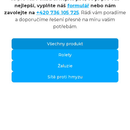
nejlepší, vyplňte náš
formulář
nebo nám
zavolejte na
+420 736 105 725
. Rádi vám poradíme
a doporučíme řešení přesně na míru vašim
potřebám.
Všechny produkt
Rolety
Žaluzie
Sítě proti hmyzu