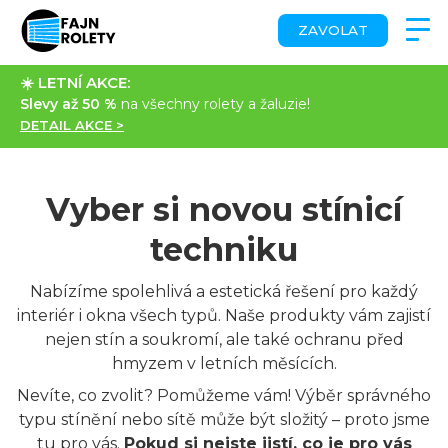
ZAVOLAT
☀️ LETNÍ AKCE:
Slevy až 50 %
na všechny rolety a žaluzie!
DETAIL AKCE >
Vyber si novou stínicí
techniku
Nabízíme spolehlivá a estetická řešení pro každý
interiér i okna všech typů. Naše produkty vám zajistí
nejen stín a soukromí, ale také ochranu před
hmyzem v letních měsících.
Nevíte, co zvolit? Pomůžeme vám! Výběr správného
typu stínění nebo sítě může být složitý – proto jsme
tu pro vás.
Pokud si nejste jistí, co je pro vás