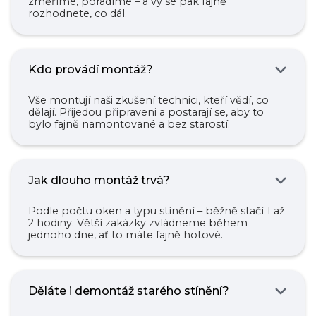
změříme, poradíme – a vy se pak fajně
rozhodnete, co dál.
Kdo provádí montáž?
Vše montují naši zkušení technici, kteří vědí, co
dělají. Přijedou připraveni a postarají se, aby to
bylo fajně namontované a bez starostí.
Jak dlouho montáž trvá?
Podle počtu oken a typu stínění – běžně stačí 1 až
2 hodiny. Větší zakázky zvládneme během
jednoho dne, ať to máte fajně hotové.
Děláte i demontáž starého stínění?