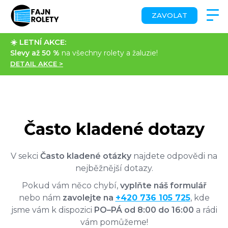
ZAVOLAT
☀️ LETNÍ AKCE:
Slevy až 50 %
na všechny rolety a žaluzie!
DETAIL AKCE >
Často kladené dotazy
V sekci
Často kladené otázky
najdete odpovědi na
nejběžnější dotazy.
Pokud vám něco chybí,
vyplňte náš formulář
nebo nám
zavolejte na
+420 736 105 725
, kde
jsme vám k dispozici
PO–PÁ od 8:00 do 16:00
a rádi
vám pomůžeme!