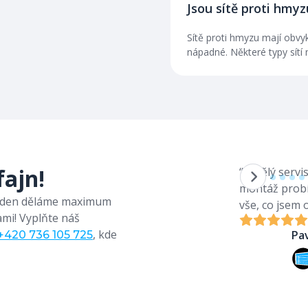
Jsou sítě proti hmyz
Sítě proti hmyzu mají obvy
nápadné. Některé typy sítí 
fajn!
“Skvělý servi
montáž probíh
ý den děláme maximum
vše, co jsem 
ami! Vyplňte náš
, kde
Pa
+420 736 105 725