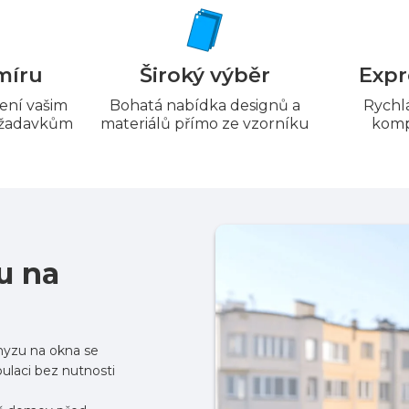
míru
Široký výběr
Expr
ení vašim
Bohatá nabídka designů a
Rychlá
požadavkům
materiálů přímo ze vzorníku
komp
u na
hmyzu na okna se
ulaci bez nutnosti