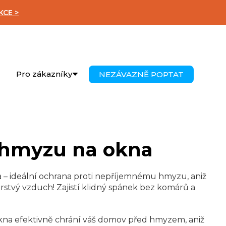
KCE >
Pro zákazníky
NEZÁVAZNĚ POPTAT
i hmyzu na okna
a – ideální ochrana proti nepříjemnému hmyzu, aniž
rstvý vzduch! Zajistí klidný spánek bez komárů a
kna efektivně chrání váš domov před hmyzem, aniž