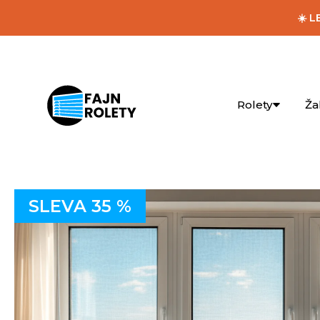
☀️ L
Rolety
Ža
SLEVA 35 %