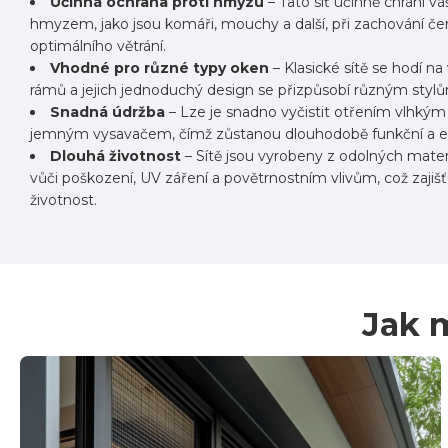
Účinná ochrana proti hmyzu
– Tato síť účinně chrání 
hmyzem, jako jsou komáři, mouchy a další, při zachování č
optimálního větrání.
Vhodné pro různé typy oken
– Klasické sítě se hodí na
rámů a jejich jednoduchý design se přizpůsobí různým stylům
Snadná údržba
– Lze je snadno vyčistit otřením vlhký
jemným vysavačem, čímž zůstanou dlouhodobě funkční a es
Dlouhá životnost
– Sítě jsou vyrobeny z odolných materi
vůči poškození, UV záření a povětrnostním vlivům, což zajišť
životnost.
Jak 