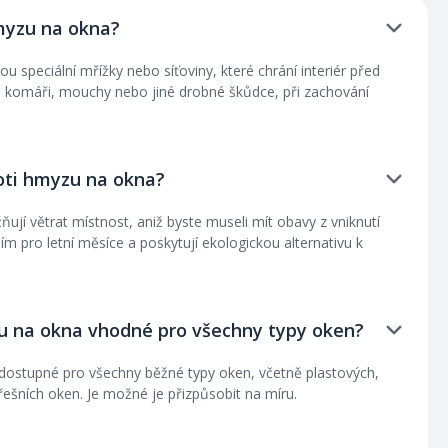
hmyzu na okna?
ou speciální mřížky nebo síťoviny, které chrání interiér před
u komáři, mouchy nebo jiné drobné škůdce, při zachování
proti hmyzu na okna?
ují větrat místnost, aniž byste museli mít obavy z vniknutí
m pro letní měsíce a poskytují ekologickou alternativu k
zu na okna vhodné pro všechny typy oken?
 dostupné pro všechny běžné typy oken, včetně plastových,
řešních oken. Je možné je přizpůsobit na míru.