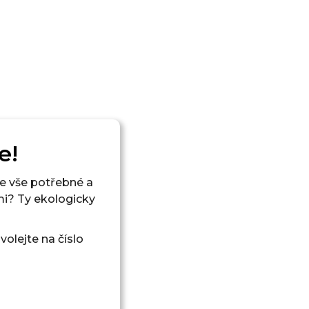
e!
e vše potřebné a
mi? Ty ekologicky
olejte na číslo