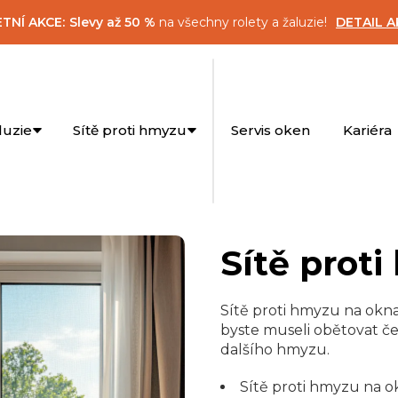
ETNÍ AKCE:
Slevy až 50 %
na všechny rolety a žaluzie!
DETAIL A
luzie
Sítě proti hmyzu
Servis oken
Kariéra
Sítě prot
Sítě proti hmyzu na okn
byste museli obětovat če
dalšího hmyzu.
Sítě proti hmyzu na o