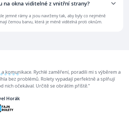
u na okna viditelné z vnitřní strany?
kle jemné rámy a jsou navrženy tak, aby byly co nejméně
mají černou barvu, která je méně viditelná proti oknům.
s a komunikace. Rychlé zaměření, poradili mi s výběrem a
“J
la bez problémů. Rolety vypadají perfektně a splňují
ko
od nich očekával. Určitě se obrátím
příště."
pr
vel Horák