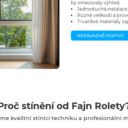
by omezovaly výhled.
Jednoduchá instalace
Různé velikosti a prov
Trvanlivé materiály za
NEZÁVAZNĚ POPTAT
Proč stínění od Fajn Rolety
me kvalitní stínicí techniku a profesionální 