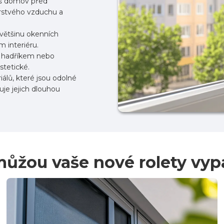
váš domov před
erstvého vzduchu a
 většinu okenních
 interiéru.
m hadříkem nebo
tetické.
álů, které jsou odolné
uje jejich dlouhou
můžou vaše nové rolety vyp