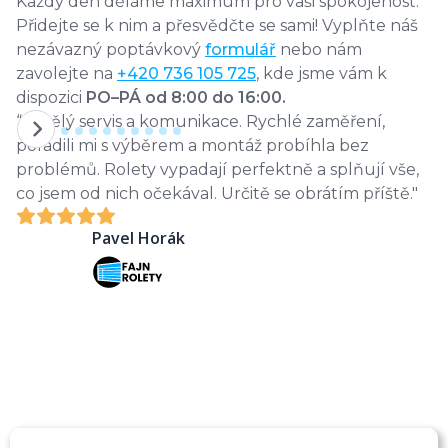
Každý den děláme maximum pro vaši spokojenost.
Přidejte se k nim a přesvědčte se sami! Vyplňte náš
nezávazný poptávkový
formulář
nebo nám
zavolejte na
+420 736 105 725
, kde jsme vám k
dispozici
PO–PÁ od 8:00 do 16:00.
“Skvělý servis a komunikace. Rychlé zaměření,
“
poradili mi s výběrem a montáž probíhla bez
k
problémů. Rolety vypadají perfektně a splňují vše,
m
co jsem od nich očekával. Určitě se obrátím
příště."
pr
Pavel Horák