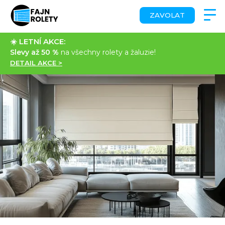
ZAVOLAT
☀️ LETNÍ AKCE:
Slevy až 50 %
na všechny rolety a žaluzie!
DETAIL AKCE >