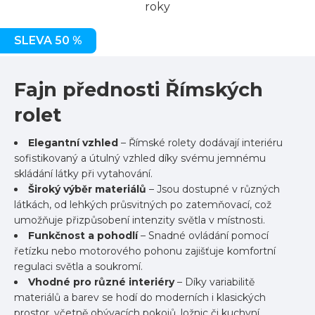
roky
SLEVA 50 %
Fajn přednosti Římských
rolet
Elegantní vzhled
– Římské rolety dodávají interiéru
sofistikovaný a útulný vzhled díky svému jemnému
skládání látky při vytahování.
Široký výběr materiálů
– Jsou dostupné v různých
látkách, od lehkých průsvitných po zatemňovací, což
umožňuje přizpůsobení intenzity světla v místnosti.
Funkčnost a pohodlí
– Snadné ovládání pomocí
řetízku nebo motorového pohonu zajišťuje komfortní
regulaci světla a soukromí.
Vhodné pro různé interiéry
– Díky variabilitě
materiálů a barev se hodí do moderních i klasických
prostor, včetně obývacích pokojů, ložnic či kuchyní.