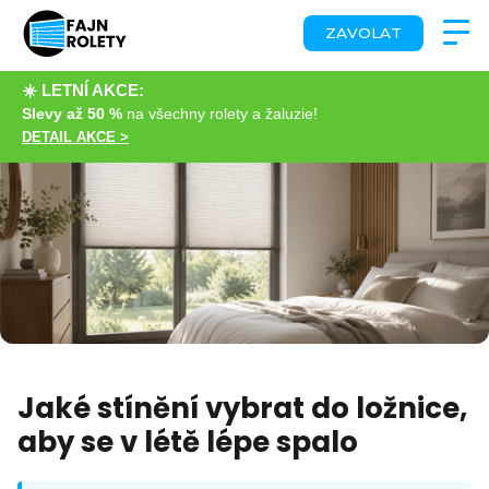
ZAVOLAT
☀️ LETNÍ AKCE:
Slevy až 50 %
na všechny rolety a žaluzie!
DETAIL AKCE >
Jaké stínění vybrat do ložnice,
aby se v létě lépe spalo