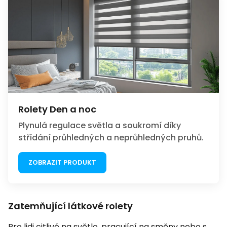
Rolety Den a noc
Plynulá regulace světla a soukromí díky
střídání průhledných a neprůhledných pruhů.
ZOBRAZIT PRODUKT
Zatemňující látkové rolety
Pro lidi citlivé na světlo, pracující na směny nebo s