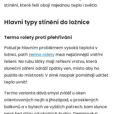
stínění, které řeší obojí najednou: teplo i světlo.
Hlavní typy stínění do ložnice
Termo rolety proti přehřívání
Pokud je hlavním problémem vysoká teplota v
ložnici, patří
termo rolety
mezi nejúčinnější vnitřní
řešení. Na rubu látky mají reflexní vrstvu, která
sluneční záření odráží zpátky ven, místo aby ho
pustila do místnosti. V zimě naopak pomáhají udržet
teplo uvnitř.
Termo varianta dává smysl zvlášť u oken
orientovaných na jih a jihozápad, u prosklených
balkonů a v bytech ve vyšších patrech, kam slunce
pere bez stínu od okolních budov. Designově si