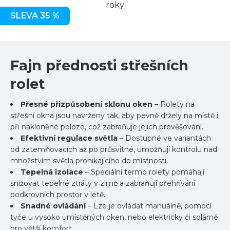
roky
SLEVA 35 %
Fajn přednosti střešních
rolet
Přesné přizpůsobení sklonu oken
– Rolety na
střešní okna jsou navrženy tak, aby pevně držely na místě i
při nakloněné poloze, což zabraňuje jejich prověšování.
Efektivní regulace světla
– Dostupné ve variantách
od zatemňovacích až po průsvitné, umožňují kontrolu nad
množstvím světla pronikajícího do místnosti.
Tepelná izolace
– Speciální termo rolety pomáhají
snižovat tepelné ztráty v zimě a zabraňují přehřívání
podkrovních prostor v létě.
Snadné ovládání
– Lze je ovládat manuálně, pomocí
tyče u vysoko umístěných oken, nebo elektricky či solárně
pro větší komfort.