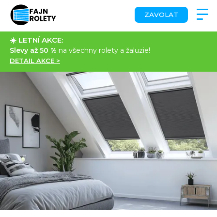
ZAVOLAT
☀️ LETNÍ AKCE:
Slevy až 50 %
na všechny rolety a žaluzie!
DETAIL AKCE >