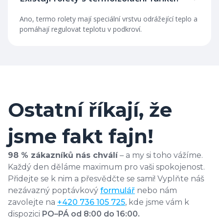
Ano, termo rolety mají speciální vrstvu odrážející teplo a
pomáhají regulovat teplotu v podkroví.
Ostatní říkají, že
jsme fakt fajn!
98 % zákazníků nás chválí
– a my si toho vážíme.
Každý den děláme maximum pro vaši spokojenost.
Přidejte se k nim a přesvědčte se sami! Vyplňte náš
nezávazný poptávkový
formulář
nebo nám
zavolejte na
+420 736 105 725
, kde jsme vám k
dispozici
PO–PÁ od 8:00 do 16:00.