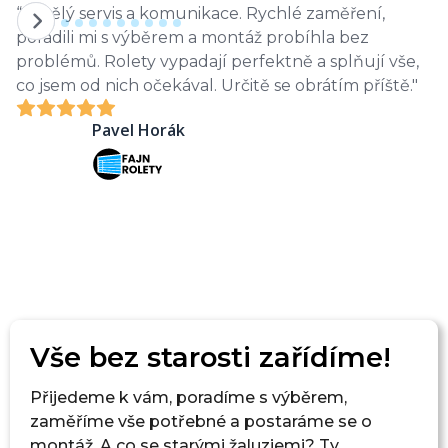
“Skvělý servis a komunikace. Rychlé zaměření,
“
poradili mi s výběrem a montáž probíhla bez
k
problémů. Rolety vypadají perfektně a splňují vše,
m
co jsem od nich očekával. Určitě se obrátím
příště."
pr
Pavel Horák
Vše bez starosti zařídíme!
Přijedeme k vám, poradíme s výběrem,
zaměříme vše potřebné a postaráme se o
montáž. A co se starými žaluziemi? Ty