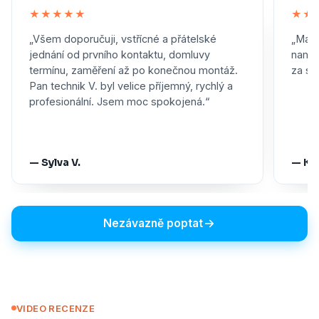
★★★★★
★★
„Všem doporučuji, vstřícné a přátelské
„Maxi
jednání od prvního kontaktu, domluvy
namon
termínu, zaměření až po konečnou montáž.
za skv
Pan technik V. byl velice příjemný, rychlý a
profesionální. Jsem moc spokojená.“
— Sylva V.
— Ka
Nezávazně poptat
VIDEO RECENZE