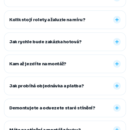
Nabízíme vnitřní i venkovní stínění na míru: rolety den a
noc, plisé rolety, římské, látkové a termo rolety, vertikální,
Kolik stojí rolety a žaluzie na míru?
dřevěné, bambusové i hliníkové žaluzie a sítě proti
hmyzu. Vyrobíme řešení pro běžná, střešní i atypická
Konečná cena se odvíjí od zvoleného typu stínění a jeho
okna.
provedení, například typu kazety, míry zatemnění,
Jak rychle bude zakázka hotová?
vodicích lišt, rozměru oken i vybrané látky či dekoru.
Přesnou cenovou nabídku vám připravíme zdarma.
Standardní dodací lhůta je 7–14 pracovních dní od
zaměření a složení zálohy. Samotná montáž obvykle
Kam až jezdíte na montáž?
zabere 1–2 hodiny, větší zakázky zvládneme během
jednoho dne. Pokud na termín spěcháte, vždy se snažíme
Působíme především v Moravskoslezském,
vyjít vstříc.
Jihomoravském, Středočeském, Olomouckém,
Jak probíhá objednávka a platba?
Pardubickém a Zlínském kraji, na Vysočině a v Praze. V
rámci našeho regionu dopravu neúčtujeme, vzdálenější
Stačí nám zavolat, napsat nebo vyplnit nezávazný
místa řešíme individuálně po domluvě.
formulář. Po výběru řešení skládáte zálohu na materiál a
Demontujete a odvezete staré stínění?
doplatek hradíte až po dokončené montáži, když je vše
hotové a vy spokojení. Preferujeme platbu převodem,
Ano. Staré žaluzie nebo rolety za vás profesionálně
další způsoby řešíme po domluvě.
demontujeme a ekologicky zlikvidujeme. Stačí nám to
Máte na stínění a montáž záruku?