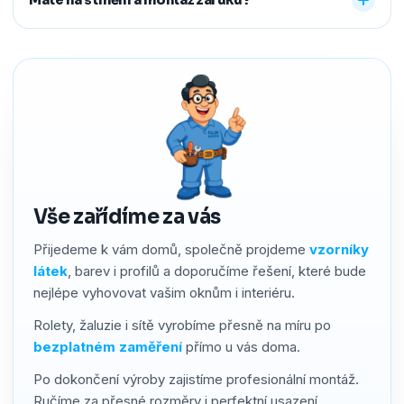
předem říct a o všechno se postaráme, abyste neměli
žádné starosti navíc.
Ano. Na produkty i montáž poskytujeme záruku 2–4 roky
podle typu stínění. Používáme kvalitní materiály a precizní
zpracování, a pokud by přesto bylo potřeba cokoliv řešit,
náš servis vyřídíme rychle a férově.
Vše zařídíme za vás
Přijedeme k vám domů, společně projdeme
vzorníky
látek
, barev i profilů a doporučíme řešení, které bude
nejlépe vyhovovat vašim oknům i interiéru.
Rolety, žaluzie i sítě vyrobíme přesně na míru po
bezplatném zaměření
přímo u vás doma.
Po dokončení výroby zajistíme profesionální montáž.
Ručíme za přesné rozměry i perfektní usazení