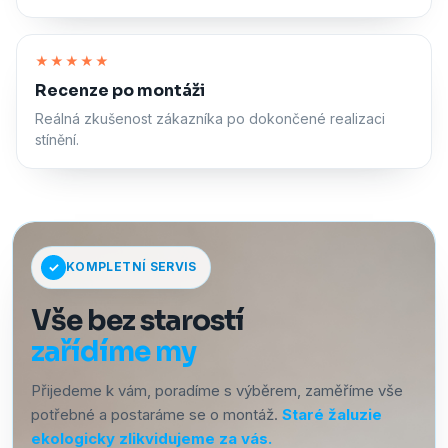
Zapnout zvuk
★★★★★
Recenze po montáži
Reálná zkušenost zákazníka po dokončené realizaci
stínění.
KOMPLETNÍ SERVIS
Vše bez starostí
zařídíme my
Přijedeme k vám, poradíme s výběrem, zaměříme vše
potřebné a postaráme se o montáž.
Staré žaluzie
ekologicky zlikvidujeme za vás.