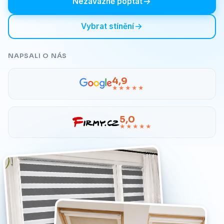
Nezávazně poptat
Vybrat stínění
NAPSALI O NÁS
4,9
★★★★★
5,0
★★★★★