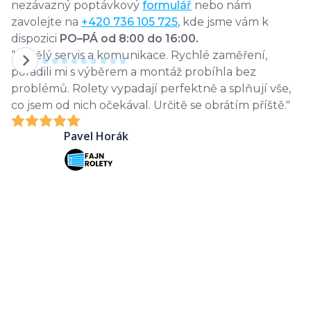
nezávazný poptávkový
formulář
nebo nám
zavolejte na
+420 736 105 725
, kde jsme vám k
dispozici
PO–PÁ od 8:00 do 16:00.
“Skvělý servis a komunikace. Rychlé zaměření,
“
poradili mi s výběrem a montáž probíhla bez
k
problémů. Rolety vypadají perfektně a splňují vše,
m
co jsem od nich očekával. Určitě se obrátím
příště."
pr
Pavel Horák