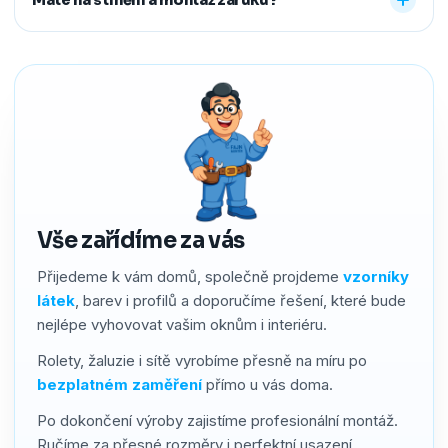
předem říct a o všechno se postaráme, abyste neměli
žádné starosti navíc.
Ano. Na produkty i montáž poskytujeme záruku 2–4 roky
podle typu stínění. Používáme kvalitní materiály a precizní
zpracování, a pokud by přesto bylo potřeba cokoliv řešit,
náš servis vyřídíme rychle a férově.
Vše zařídíme za vás
Přijedeme k vám domů, společně projdeme
vzorníky
látek
, barev i profilů a doporučíme řešení, které bude
nejlépe vyhovovat vašim oknům i interiéru.
Rolety, žaluzie i sítě vyrobíme přesně na míru po
bezplatném zaměření
přímo u vás doma.
Po dokončení výroby zajistíme profesionální montáž.
Ručíme za přesné rozměry i perfektní usazení