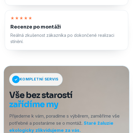
Zapnout zvuk
★★★★★
Recenze po montáži
Reálná zkušenost zákazníka po dokončené realizaci
stínění.
KOMPLETNÍ SERVIS
Vše bez starostí
zařídíme my
Přijedeme k vám, poradíme s výběrem, zaměříme vše
potřebné a postaráme se o montáž.
Staré žaluzie
ekologicky zlikvidujeme za vás.