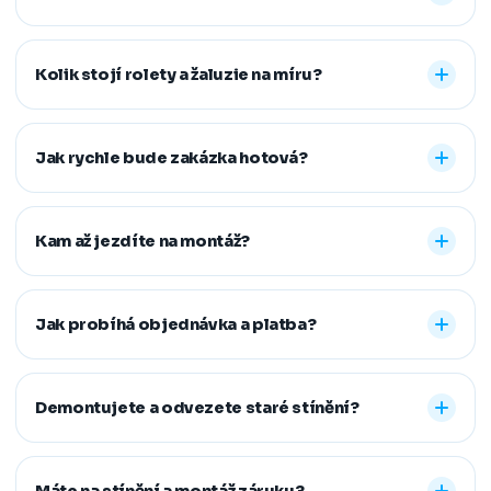
Nabízíme vnitřní i venkovní stínění na míru: rolety den a
noc, plisé rolety, římské, látkové a termo rolety, vertikální,
Kolik stojí rolety a žaluzie na míru?
dřevěné, bambusové i hliníkové žaluzie a sítě proti
hmyzu. Vyrobíme řešení pro běžná, střešní i atypická
Konečná cena se odvíjí od zvoleného typu stínění a jeho
okna.
provedení, například typu kazety, míry zatemnění,
Jak rychle bude zakázka hotová?
vodicích lišt, rozměru oken i vybrané látky či dekoru.
Přesnou cenovou nabídku vám připravíme zdarma.
Standardní dodací lhůta je 7–14 pracovních dní od
zaměření a složení zálohy. Samotná montáž obvykle
Kam až jezdíte na montáž?
zabere 1–2 hodiny, větší zakázky zvládneme během
jednoho dne. Pokud na termín spěcháte, vždy se snažíme
Působíme především v Moravskoslezském,
vyjít vstříc.
Jihomoravském, Středočeském, Olomouckém,
Jak probíhá objednávka a platba?
Pardubickém a Zlínském kraji, na Vysočině a v Praze. V
rámci našeho regionu dopravu neúčtujeme, vzdálenější
Stačí nám zavolat, napsat nebo vyplnit nezávazný
místa řešíme individuálně po domluvě.
formulář. Po výběru řešení skládáte zálohu na materiál a
Demontujete a odvezete staré stínění?
doplatek hradíte až po dokončené montáži, když je vše
hotové a vy spokojení. Preferujeme platbu převodem,
Ano. Staré žaluzie nebo rolety za vás profesionálně
další způsoby řešíme po domluvě.
demontujeme a ekologicky zlikvidujeme. Stačí nám to
Máte na stínění a montáž záruku?