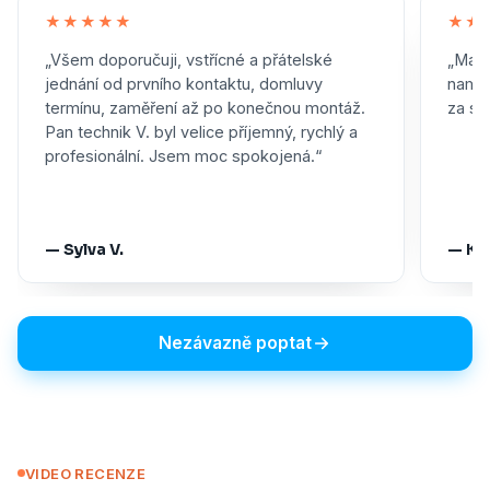
★★★★★
★★
„Všem doporučuji, vstřícné a přátelské
„Maxi
jednání od prvního kontaktu, domluvy
namon
termínu, zaměření až po konečnou montáž.
za skv
Pan technik V. byl velice příjemný, rychlý a
profesionální. Jsem moc spokojená.“
— Sylva V.
— Ka
Nezávazně poptat
VIDEO RECENZE