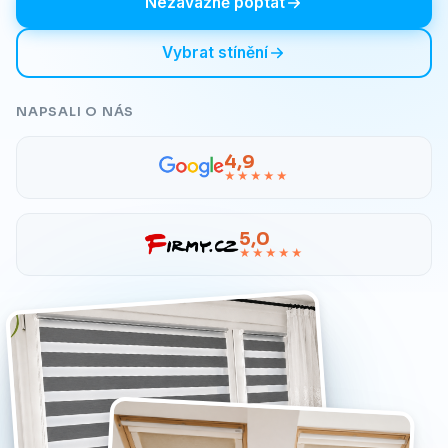
Nezávazně poptat
Vybrat stínění
NAPSALI O NÁS
4,9
★★★★★
5,0
★★★★★