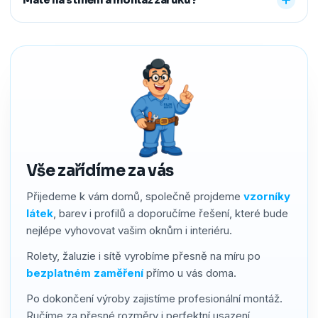
předem říct a o všechno se postaráme, abyste neměli
žádné starosti navíc.
Ano. Na produkty i montáž poskytujeme záruku 2–4 roky
podle typu stínění. Používáme kvalitní materiály a precizní
zpracování, a pokud by přesto bylo potřeba cokoliv řešit,
náš servis vyřídíme rychle a férově.
Vše zařídíme za vás
Přijedeme k vám domů, společně projdeme
vzorníky
látek
, barev i profilů a doporučíme řešení, které bude
nejlépe vyhovovat vašim oknům i interiéru.
Rolety, žaluzie i sítě vyrobíme přesně na míru po
bezplatném zaměření
přímo u vás doma.
Po dokončení výroby zajistíme profesionální montáž.
Ručíme za přesné rozměry i perfektní usazení