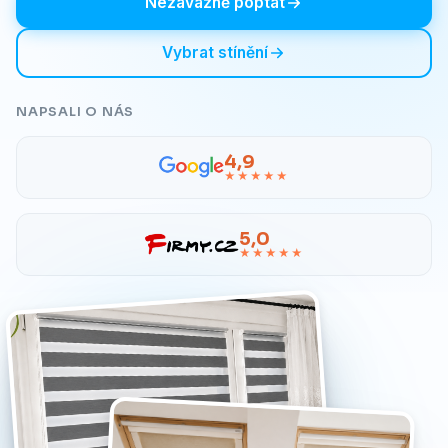
Nezávazně poptat
Vybrat stínění
NAPSALI O NÁS
4,9
★★★★★
5,0
★★★★★