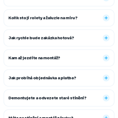
Nabízíme vnitřní i venkovní stínění na míru: rolety den a
noc, plisé rolety, římské, látkové a termo rolety, vertikální,
Kolik stojí rolety a žaluzie na míru?
dřevěné, bambusové i hliníkové žaluzie a sítě proti
hmyzu. Vyrobíme řešení pro běžná, střešní i atypická
Konečná cena se odvíjí od zvoleného typu stínění a jeho
okna.
provedení, například typu kazety, míry zatemnění,
Jak rychle bude zakázka hotová?
vodicích lišt, rozměru oken i vybrané látky či dekoru.
Přesnou cenovou nabídku vám připravíme zdarma.
Standardní dodací lhůta je 7–14 pracovních dní od
zaměření a složení zálohy. Samotná montáž obvykle
Kam až jezdíte na montáž?
zabere 1–2 hodiny, větší zakázky zvládneme během
jednoho dne. Pokud na termín spěcháte, vždy se snažíme
Působíme především v Moravskoslezském,
vyjít vstříc.
Jihomoravském, Středočeském, Olomouckém,
Jak probíhá objednávka a platba?
Pardubickém a Zlínském kraji, na Vysočině a v Praze. V
rámci našeho regionu dopravu neúčtujeme, vzdálenější
Stačí nám zavolat, napsat nebo vyplnit nezávazný
místa řešíme individuálně po domluvě.
formulář. Po výběru řešení skládáte zálohu na materiál a
Demontujete a odvezete staré stínění?
doplatek hradíte až po dokončené montáži, když je vše
hotové a vy spokojení. Preferujeme platbu převodem,
Ano. Staré žaluzie nebo rolety za vás profesionálně
další způsoby řešíme po domluvě.
demontujeme a ekologicky zlikvidujeme. Stačí nám to
Máte na stínění a montáž záruku?