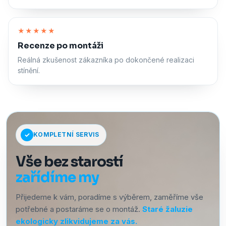
Zapnout zvuk
★★★★★
Recenze po montáži
Reálná zkušenost zákazníka po dokončené realizaci
stínění.
KOMPLETNÍ SERVIS
Vše bez starostí
zařídíme my
Přijedeme k vám, poradíme s výběrem, zaměříme vše
potřebné a postaráme se o montáž.
Staré žaluzie
ekologicky zlikvidujeme za vás.