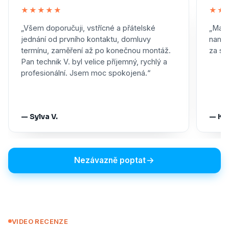
★★★★★
★★
„Všem doporučuji, vstřícné a přátelské
„Maxi
jednání od prvního kontaktu, domluvy
namon
termínu, zaměření až po konečnou montáž.
za skv
Pan technik V. byl velice příjemný, rychlý a
profesionální. Jsem moc spokojená.“
— Sylva V.
— Ka
Nezávazně poptat
VIDEO RECENZE