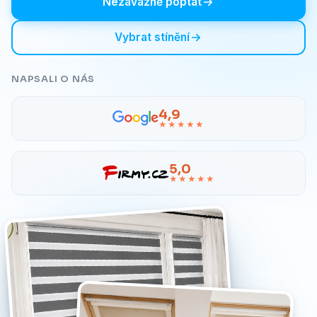
Nezávazně poptat
Vybrat stínění
NAPSALI O NÁS
4,9
★★★★★
5,0
★★★★★