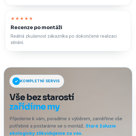
Zapnout zvuk
★★★★★
Recenze po montáži
Reálná zkušenost zákazníka po dokončené realizaci
stínění.
KOMPLETNÍ SERVIS
Vše bez starostí
zařídíme my
Přijedeme k vám, poradíme s výběrem, zaměříme vše
potřebné a postaráme se o montáž.
Staré žaluzie
ekologicky zlikvidujeme za vás.