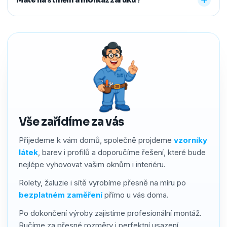
předem říct a o všechno se postaráme, abyste neměli
žádné starosti navíc.
Ano. Na produkty i montáž poskytujeme záruku 2–4 roky
podle typu stínění. Používáme kvalitní materiály a precizní
zpracování, a pokud by přesto bylo potřeba cokoliv řešit,
náš servis vyřídíme rychle a férově.
Vše zařídíme za vás
Přijedeme k vám domů, společně projdeme
vzorníky
látek
, barev i profilů a doporučíme řešení, které bude
nejlépe vyhovovat vašim oknům i interiéru.
Rolety, žaluzie i sítě vyrobíme přesně na míru po
bezplatném zaměření
přímo u vás doma.
Po dokončení výroby zajistíme profesionální montáž.
Ručíme za přesné rozměry i perfektní usazení