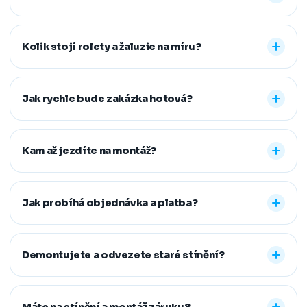
Nabízíme vnitřní i venkovní stínění na míru: rolety den a
noc, plisé rolety, římské, látkové a termo rolety, vertikální,
Kolik stojí rolety a žaluzie na míru?
dřevěné, bambusové i hliníkové žaluzie a sítě proti
hmyzu. Vyrobíme řešení pro běžná, střešní i atypická
Konečná cena se odvíjí od zvoleného typu stínění a jeho
okna.
provedení, například typu kazety, míry zatemnění,
Jak rychle bude zakázka hotová?
vodicích lišt, rozměru oken i vybrané látky či dekoru.
Přesnou cenovou nabídku vám připravíme zdarma.
Standardní dodací lhůta je 7–14 pracovních dní od
zaměření a složení zálohy. Samotná montáž obvykle
Kam až jezdíte na montáž?
zabere 1–2 hodiny, větší zakázky zvládneme během
jednoho dne. Pokud na termín spěcháte, vždy se snažíme
Působíme především v Moravskoslezském,
vyjít vstříc.
Jihomoravském, Středočeském, Olomouckém,
Jak probíhá objednávka a platba?
Pardubickém a Zlínském kraji, na Vysočině a v Praze. V
rámci našeho regionu dopravu neúčtujeme, vzdálenější
Stačí nám zavolat, napsat nebo vyplnit nezávazný
místa řešíme individuálně po domluvě.
formulář. Po výběru řešení skládáte zálohu na materiál a
Demontujete a odvezete staré stínění?
doplatek hradíte až po dokončené montáži, když je vše
hotové a vy spokojení. Preferujeme platbu převodem,
Ano. Staré žaluzie nebo rolety za vás profesionálně
další způsoby řešíme po domluvě.
demontujeme a ekologicky zlikvidujeme. Stačí nám to
Máte na stínění a montáž záruku?