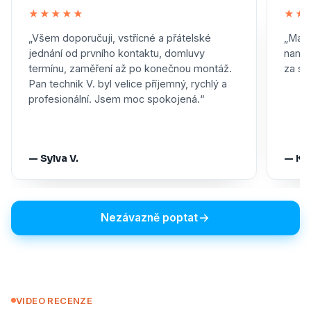
★★★★★
★★
„Všem doporučuji, vstřícné a přátelské
„Maxi
jednání od prvního kontaktu, domluvy
namon
termínu, zaměření až po konečnou montáž.
za skv
Pan technik V. byl velice příjemný, rychlý a
profesionální. Jsem moc spokojená.“
— Sylva V.
— Ka
Nezávazně poptat
VIDEO RECENZE