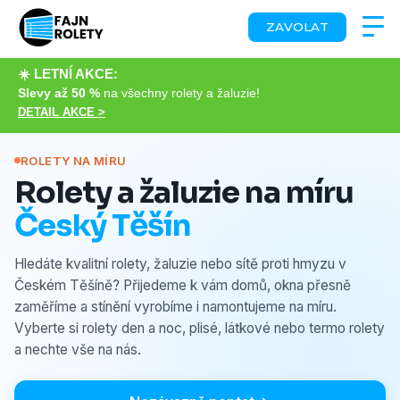
ZAVOLAT
☀️ LETNÍ AKCE:
Slevy až 50 %
na všechny rolety a žaluzie!
DETAIL AKCE >
ROLETY NA MÍRU
Rolety a žaluzie na míru
Český Těšín
Hledáte kvalitní rolety, žaluzie nebo sítě proti hmyzu v
Českém Těšíně? Přijedeme k vám domů, okna přesně
zaměříme a stínění vyrobíme i namontujeme na míru.
Vyberte si rolety den a noc, plisé, látkové nebo termo rolety
a nechte vše na nás.