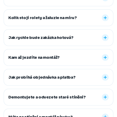
Nabízíme vnitřní i venkovní stínění na míru: rolety den a
noc, plisé rolety, římské, látkové a termo rolety, vertikální,
Kolik stojí rolety a žaluzie na míru?
dřevěné, bambusové i hliníkové žaluzie a sítě proti
hmyzu. Vyrobíme řešení pro běžná, střešní i atypická
Konečná cena se odvíjí od zvoleného typu stínění a jeho
okna.
provedení, například typu kazety, míry zatemnění,
Jak rychle bude zakázka hotová?
vodicích lišt, rozměru oken i vybrané látky či dekoru.
Přesnou cenovou nabídku vám připravíme zdarma.
Standardní dodací lhůta je 7–14 pracovních dní od
zaměření a složení zálohy. Samotná montáž obvykle
Kam až jezdíte na montáž?
zabere 1–2 hodiny, větší zakázky zvládneme během
jednoho dne. Pokud na termín spěcháte, vždy se snažíme
Působíme především v Moravskoslezském,
vyjít vstříc.
Jihomoravském, Středočeském, Olomouckém,
Jak probíhá objednávka a platba?
Pardubickém a Zlínském kraji, na Vysočině a v Praze. V
rámci našeho regionu dopravu neúčtujeme, vzdálenější
Stačí nám zavolat, napsat nebo vyplnit nezávazný
místa řešíme individuálně po domluvě.
formulář. Po výběru řešení skládáte zálohu na materiál a
Demontujete a odvezete staré stínění?
doplatek hradíte až po dokončené montáži, když je vše
hotové a vy spokojení. Preferujeme platbu převodem,
Ano. Staré žaluzie nebo rolety za vás profesionálně
další způsoby řešíme po domluvě.
demontujeme a ekologicky zlikvidujeme. Stačí nám to
Máte na stínění a montáž záruku?