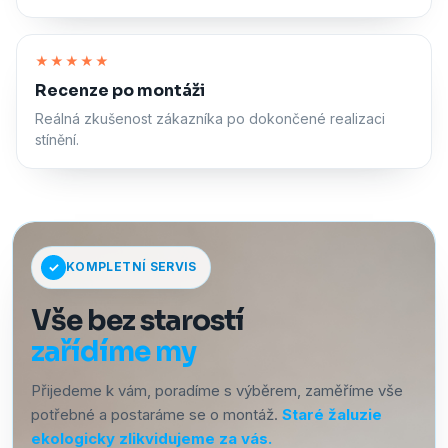
Zapnout zvuk
★★★★★
Recenze po montáži
Reálná zkušenost zákazníka po dokončené realizaci
stínění.
KOMPLETNÍ SERVIS
Vše bez starostí
zařídíme my
Přijedeme k vám, poradíme s výběrem, zaměříme vše
potřebné a postaráme se o montáž.
Staré žaluzie
ekologicky zlikvidujeme za vás.