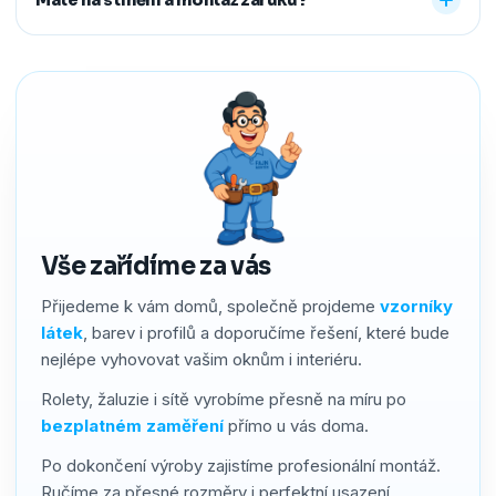
předem říct a o všechno se postaráme, abyste neměli
žádné starosti navíc.
Ano. Na produkty i montáž poskytujeme záruku 2–4 roky
podle typu stínění. Používáme kvalitní materiály a precizní
zpracování, a pokud by přesto bylo potřeba cokoliv řešit,
náš servis vyřídíme rychle a férově.
Vše zařídíme za vás
Přijedeme k vám domů, společně projdeme
vzorníky
látek
, barev i profilů a doporučíme řešení, které bude
nejlépe vyhovovat vašim oknům i interiéru.
Rolety, žaluzie i sítě vyrobíme přesně na míru po
bezplatném zaměření
přímo u vás doma.
Po dokončení výroby zajistíme profesionální montáž.
Ručíme za přesné rozměry i perfektní usazení