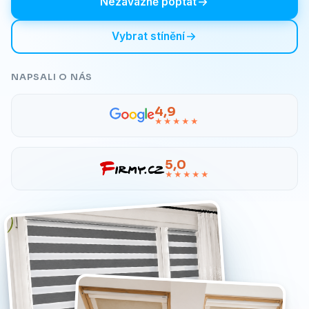
Nezávazně poptat
Vybrat stínění
NAPSALI O NÁS
4,9
★★★★★
5,0
★★★★★