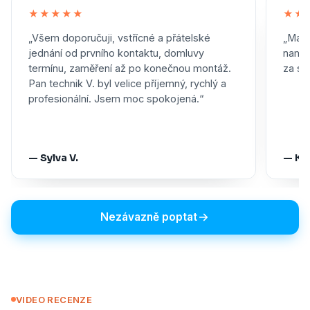
★★★★★
★★
„Všem doporučuji, vstřícné a přátelské
„Maxi
jednání od prvního kontaktu, domluvy
namon
termínu, zaměření až po konečnou montáž.
za skv
Pan technik V. byl velice příjemný, rychlý a
profesionální. Jsem moc spokojená.“
— Sylva V.
— Ka
Nezávazně poptat
VIDEO RECENZE