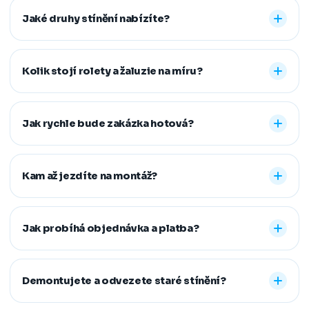
Jaké druhy stínění nabízíte?
Nabízíme vnitřní i venkovní stínění na míru: rolety den a
noc, plisé rolety, římské, látkové a termo rolety, vertikální,
Kolik stojí rolety a žaluzie na míru?
dřevěné, bambusové i hliníkové žaluzie a sítě proti
hmyzu. Vyrobíme řešení pro běžná, střešní i atypická
Konečná cena se odvíjí od zvoleného typu stínění a jeho
okna.
provedení, například typu kazety, míry zatemnění,
Jak rychle bude zakázka hotová?
vodicích lišt, rozměru oken i vybrané látky či dekoru.
Přesnou cenovou nabídku vám připravíme zdarma.
Standardní dodací lhůta je 7–14 pracovních dní od
zaměření a složení zálohy. Samotná montáž obvykle
Kam až jezdíte na montáž?
zabere 1–2 hodiny, větší zakázky zvládneme během
jednoho dne. Pokud na termín spěcháte, vždy se snažíme
Působíme především v Moravskoslezském,
vyjít vstříc.
Jihomoravském, Středočeském, Olomouckém,
Jak probíhá objednávka a platba?
Pardubickém a Zlínském kraji, na Vysočině a v Praze. V
rámci našeho regionu dopravu neúčtujeme, vzdálenější
Stačí nám zavolat, napsat nebo vyplnit nezávazný
místa řešíme individuálně po domluvě.
formulář. Po výběru řešení skládáte zálohu na materiál a
Demontujete a odvezete staré stínění?
doplatek hradíte až po dokončené montáži, když je vše
hotové a vy spokojení. Preferujeme platbu převodem,