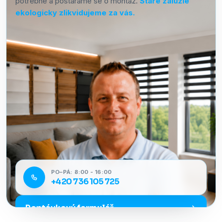
potřebné a postaráme se o montáž.
Staré žaluzie
ekologicky zlikvidujeme za vás.
PO–PÁ: 8:00 - 16:00
+420 736 105 725
Poptávkový formulář