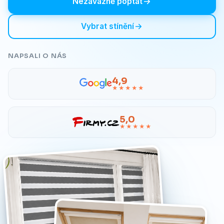
Nezávazně poptat
Vybrat stínění
NAPSALI O NÁS
4,9
★★★★★
5,0
★★★★★