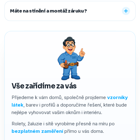
Ano. Staré žaluzie nebo rolety za vás profesionálně
další způsoby řešíme po domluvě.
demontujeme a ekologicky zlikvidujeme. Stačí nám to
Máte na stínění a montáž záruku?
předem říct a o všechno se postaráme, abyste neměli
žádné starosti navíc.
Ano. Na produkty i montáž poskytujeme záruku 2–4 roky
podle typu stínění. Používáme kvalitní materiály a precizní
zpracování, a pokud by přesto bylo potřeba cokoliv řešit,
náš servis vyřídíme rychle a férově.
Vše zařídíme za vás
Přijedeme k vám domů, společně projdeme
vzorníky
látek
, barev i profilů a doporučíme řešení, které bude
nejlépe vyhovovat vašim oknům i interiéru.
Rolety, žaluzie i sítě vyrobíme přesně na míru po
bezplatném zaměření
přímo u vás doma.