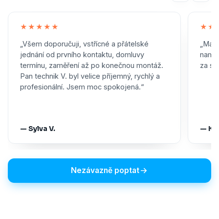
★★★★★
★★
„Všem doporučuji, vstřícné a přátelské
„Maxi
jednání od prvního kontaktu, domluvy
namon
termínu, zaměření až po konečnou montáž.
za skv
Pan technik V. byl velice příjemný, rychlý a
profesionální. Jsem moc spokojená.“
— Sylva V.
— Ka
Nezávazně poptat