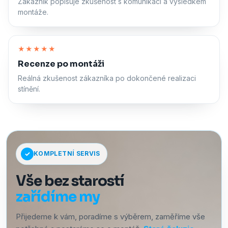
Zákazník popisuje zkušenost s komunikací a výsledkem
montáže.
Zapnout zvuk
★★★★★
Recenze po montáži
Reálná zkušenost zákazníka po dokončené realizaci
stínění.
KOMPLETNÍ SERVIS
Vše bez starostí
zařídíme my
Přijedeme k vám, poradíme s výběrem, zaměříme vše