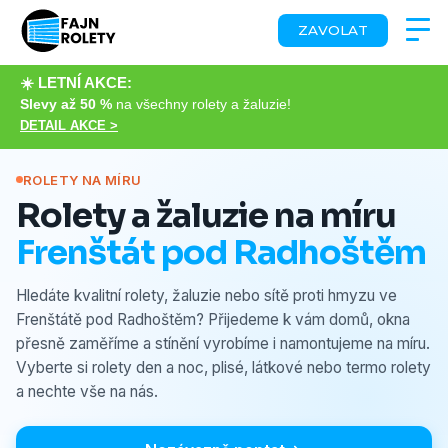
ZAVOLAT
☀️ LETNÍ AKCE:
Slevy až 50 %
na všechny rolety a žaluzie!
DETAIL AKCE >
ROLETY NA MÍRU
Rolety a žaluzie na míru
Frenštát pod Radhoštěm
Hledáte kvalitní rolety, žaluzie nebo sítě proti hmyzu ve
Frenštátě pod Radhoštěm? Přijedeme k vám domů, okna
přesně zaměříme a stínění vyrobíme i namontujeme na míru.
Vyberte si rolety den a noc, plisé, látkové nebo termo rolety
a nechte vše na nás.