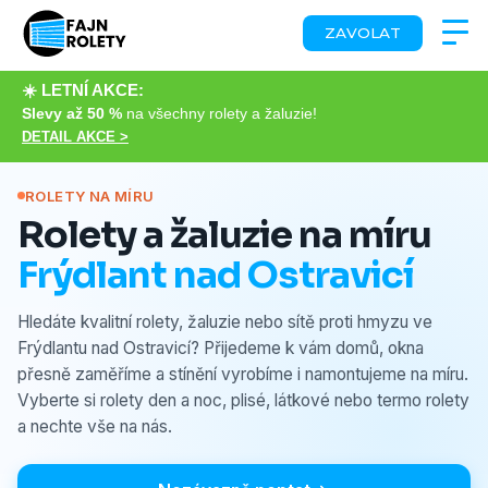
ZAVOLAT
☀️ LETNÍ AKCE:
Slevy až 50 %
na všechny rolety a žaluzie!
DETAIL AKCE >
ROLETY NA MÍRU
Rolety a žaluzie na míru
Frýdlant nad Ostravicí
Hledáte kvalitní rolety, žaluzie nebo sítě proti hmyzu ve
Frýdlantu nad Ostravicí? Přijedeme k vám domů, okna
přesně zaměříme a stínění vyrobíme i namontujeme na míru.
Vyberte si rolety den a noc, plisé, látkové nebo termo rolety
a nechte vše na nás.