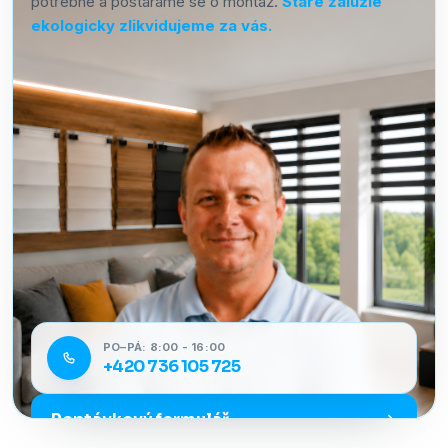
potřebné a postaráme se o montáž.
Staré žaluzie
ekologicky zlikvidujeme za vás.
PO–PÁ: 8:00 - 16:00
+420 736 105 725
Poptávkový formulář