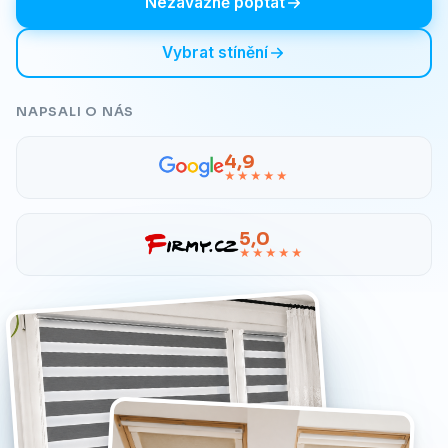
Nezávazně poptat
Vybrat stínění
NAPSALI O NÁS
4,9
★★★★★
5,0
★★★★★