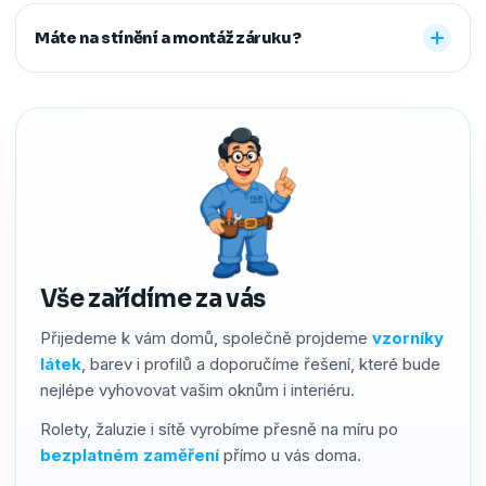
Ano. Staré žaluzie nebo rolety za vás profesionálně
další způsoby řešíme po domluvě.
demontujeme a ekologicky zlikvidujeme. Stačí nám to
Máte na stínění a montáž záruku?
předem říct a o všechno se postaráme, abyste neměli
žádné starosti navíc.
Ano. Na produkty i montáž poskytujeme záruku 2–4 roky
podle typu stínění. Používáme kvalitní materiály a precizní
zpracování, a pokud by přesto bylo potřeba cokoliv řešit,
náš servis vyřídíme rychle a férově.
Vše zařídíme za vás
Přijedeme k vám domů, společně projdeme
vzorníky
látek
, barev i profilů a doporučíme řešení, které bude
nejlépe vyhovovat vašim oknům i interiéru.
Rolety, žaluzie i sítě vyrobíme přesně na míru po
bezplatném zaměření
přímo u vás doma.