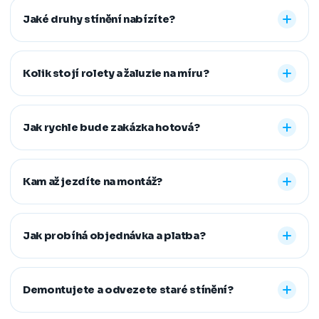
Jaké druhy stínění nabízíte?
Nabízíme vnitřní i venkovní stínění na míru: rolety den a
noc, plisé rolety, římské, látkové a termo rolety, vertikální,
Kolik stojí rolety a žaluzie na míru?
dřevěné, bambusové i hliníkové žaluzie a sítě proti
hmyzu. Vyrobíme řešení pro běžná, střešní i atypická
Konečná cena se odvíjí od zvoleného typu stínění a jeho
okna.
provedení, například typu kazety, míry zatemnění,
Jak rychle bude zakázka hotová?
vodicích lišt, rozměru oken i vybrané látky či dekoru.
Přesnou cenovou nabídku vám připravíme zdarma.
Standardní dodací lhůta je 7–14 pracovních dní od
zaměření a složení zálohy. Samotná montáž obvykle
Kam až jezdíte na montáž?
zabere 1–2 hodiny, větší zakázky zvládneme během
jednoho dne. Pokud na termín spěcháte, vždy se snažíme
Působíme především v Moravskoslezském,
vyjít vstříc.
Jihomoravském, Středočeském, Olomouckém,
Jak probíhá objednávka a platba?
Pardubickém a Zlínském kraji, na Vysočině a v Praze. V
rámci našeho regionu dopravu neúčtujeme, vzdálenější
Stačí nám zavolat, napsat nebo vyplnit nezávazný
místa řešíme individuálně po domluvě.
formulář. Po výběru řešení skládáte zálohu na materiál a
Demontujete a odvezete staré stínění?
doplatek hradíte až po dokončené montáži, když je vše
hotové a vy spokojení. Preferujeme platbu převodem,