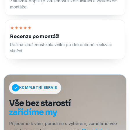
Zákazník popisuje zkušenost s komunikací a výsledkem
montáže.
Zapnout zvuk
★★★★★
Recenze po montáži
Reálná zkušenost zákazníka po dokončené realizaci
stínění.
KOMPLETNÍ SERVIS
Vše bez starostí
zařídíme my
Přijedeme k vám, poradíme s výběrem, zaměříme vše