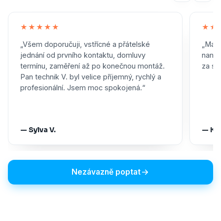
★★★★★
★★
„Všem doporučuji, vstřícné a přátelské
„Maxi
jednání od prvního kontaktu, domluvy
namon
termínu, zaměření až po konečnou montáž.
za skv
Pan technik V. byl velice příjemný, rychlý a
profesionální. Jsem moc spokojená.“
— Sylva V.
— Ka
Nezávazně poptat