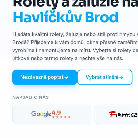
Rolety a žaluzie n
Havlíčkův Brod
Hledáte kvalitní rolety, žaluzie nebo sítě proti hmyzu
Brodě? Přijedeme k vám domů, okna přesně zaměříme
vyrobíme i namontujeme na míru. Vyberte si rolety de
látkové nebo termo rolety a nechte vše na nás.
Nezávazně poptat
Vybrat stínění
NAPSALI O NÁS
4,9
★★★★★