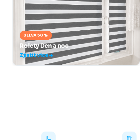
SLEVA 50 %
Rolety Den a noc
Zjistit více