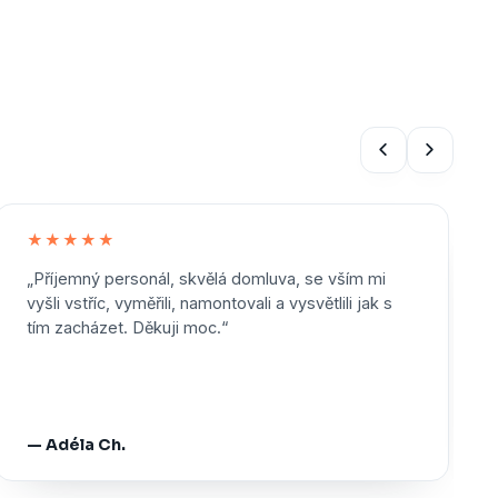
★★★★★
„Příjemný personál, skvělá domluva, se vším mi
vyšli vstříc, vyměřili, namontovali a vysvětlili jak s
tím zacházet. Děkuji moc.“
— Adéla Ch.