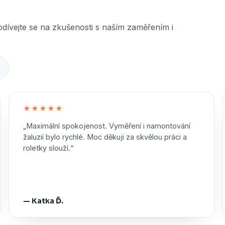
odívejte se na zkušenosti s naším zaměřením i
★
★★★★★
„Maximální spokojenost. Vyměření i namontování
žaluzií bylo rychlé. Moc děkuji za skvělou práci a
roletky slouží.“
— Katka Ď.