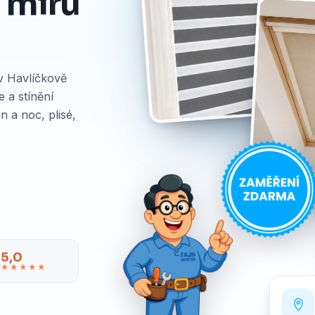
a míru
 v Havlíčkově
 a stínění
n a noc, plisé,
5,0
★★★★★