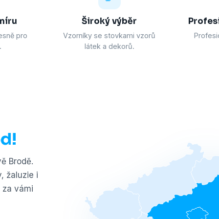
míru
Široký výběr
Profes
esně pro
Vzorníky se stovkami vzorů
Profesi
.
látek a dekorů.
d!
vě Brodě.
 žaluzie i
i za vámi