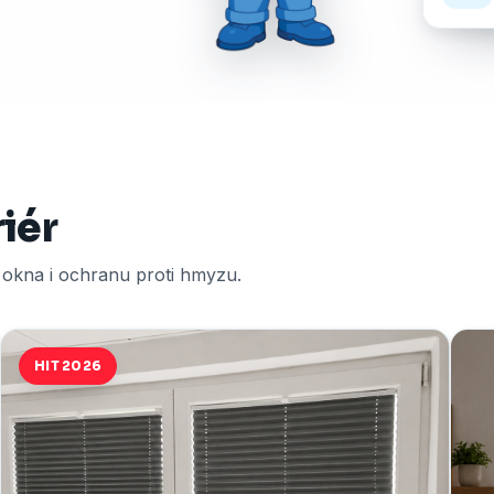
riér
í okna i ochranu proti hmyzu.
HIT 2026