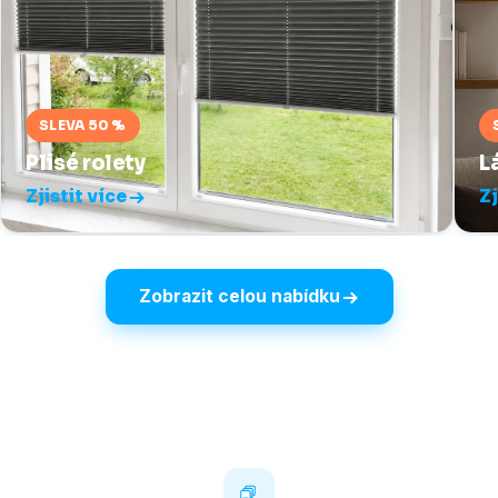
SLEVA 50 %
Plisé rolety
L
Zjistit více
Zj
Zobrazit celou nabídku