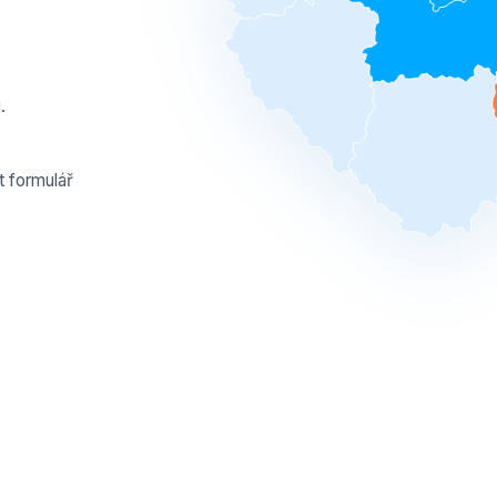
.
t formulář