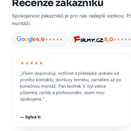
Recenze zákazníků
Spokojenost zákazníků je pro nás nejlepší vizitkou. P
montáží.
4,9
5,0
★★★★★
★★★★
★★★★★
„Všem doporučuji, vstřícné a přátelské jednání od
prvního kontaktu, domluvy termínu, zaměření až po
konečnou montáž. Pan technik V. byl velice
příjemný, rychlý a profesionální. Jsem moc
spokojená.“
— Sylva V.