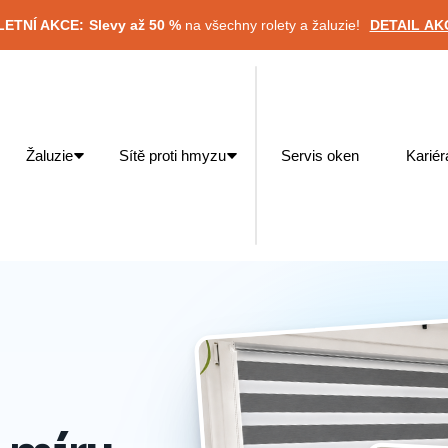
 LETNÍ AKCE:
Slevy až 50 %
na všechny rolety a žaluzie!
DETAIL AK
Žaluzie
Sítě proti hmyzu
Servis oken
Kariér