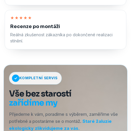
Zapnout zvuk
★★★★★
Recenze po montáži
Reálná zkušenost zákazníka po dokončené realizaci
stínění.
KOMPLETNÍ SERVIS
Vše bez starostí
zařídíme my
Přijedeme k vám, poradíme s výběrem, zaměříme vše
potřebné a postaráme se o montáž.
Staré žaluzie
ekologicky zlikvidujeme za vás.