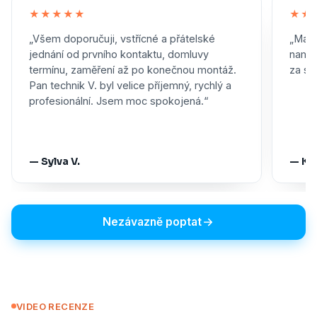
★★★★★
★★
„Všem doporučuji, vstřícné a přátelské
„Maxi
jednání od prvního kontaktu, domluvy
namon
termínu, zaměření až po konečnou montáž.
za skv
Pan technik V. byl velice příjemný, rychlý a
profesionální. Jsem moc spokojená.“
— Sylva V.
— Ka
Nezávazně poptat
VIDEO RECENZE