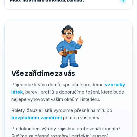
předem říct a o všechno se postaráme, abyste neměli
žádné starosti navíc.
Ano. Na produkty i montáž poskytujeme záruku 2–4 roky
podle typu stínění. Používáme kvalitní materiály a precizní
zpracování, a pokud by přesto bylo potřeba cokoliv řešit,
náš servis vyřídíme rychle a férově.
Vše zařídíme za vás
Přijedeme k vám domů, společně projdeme
vzorníky
látek
, barev i profilů a doporučíme řešení, které bude
nejlépe vyhovovat vašim oknům i interiéru.
Rolety, žaluzie i sítě vyrobíme přesně na míru po
bezplatném zaměření
přímo u vás doma.
Po dokončení výroby zajistíme profesionální montáž.
Ručíme za přesné rozměry i perfektní usazení