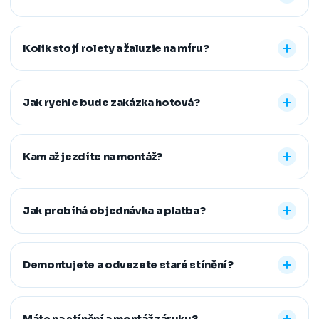
Nabízíme vnitřní i venkovní stínění na míru: rolety den a
noc, plisé rolety, římské, látkové a termo rolety, vertikální,
Kolik stojí rolety a žaluzie na míru?
dřevěné, bambusové i hliníkové žaluzie a sítě proti
hmyzu. Vyrobíme řešení pro běžná, střešní i atypická
Konečná cena se odvíjí od zvoleného typu stínění a jeho
okna.
provedení, například typu kazety, míry zatemnění,
Jak rychle bude zakázka hotová?
vodicích lišt, rozměru oken i vybrané látky či dekoru.
Přesnou cenovou nabídku vám připravíme zdarma.
Standardní dodací lhůta je 7–14 pracovních dní od
zaměření a složení zálohy. Samotná montáž obvykle
Kam až jezdíte na montáž?
zabere 1–2 hodiny, větší zakázky zvládneme během
jednoho dne. Pokud na termín spěcháte, vždy se snažíme
Působíme především v Moravskoslezském,
vyjít vstříc.
Jihomoravském, Středočeském, Olomouckém,
Jak probíhá objednávka a platba?
Pardubickém a Zlínském kraji, na Vysočině a v Praze. V
rámci našeho regionu dopravu neúčtujeme, vzdálenější
Stačí nám zavolat, napsat nebo vyplnit nezávazný
místa řešíme individuálně po domluvě.
formulář. Po výběru řešení skládáte zálohu na materiál a
Demontujete a odvezete staré stínění?
doplatek hradíte až po dokončené montáži, když je vše
hotové a vy spokojení. Preferujeme platbu převodem,
Ano. Staré žaluzie nebo rolety za vás profesionálně
další způsoby řešíme po domluvě.
demontujeme a ekologicky zlikvidujeme. Stačí nám to
Máte na stínění a montáž záruku?