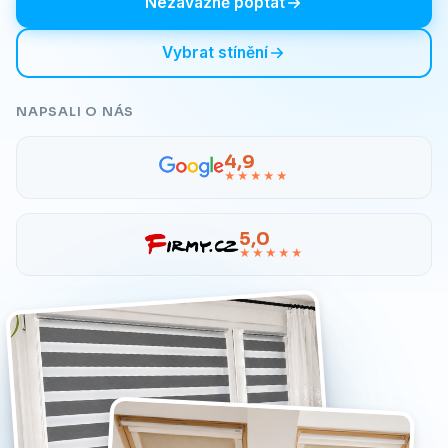
Nezávazně poptat
Vybrat stínění
NAPSALI O NÁS
4,9
★★★★★
5,0
★★★★★