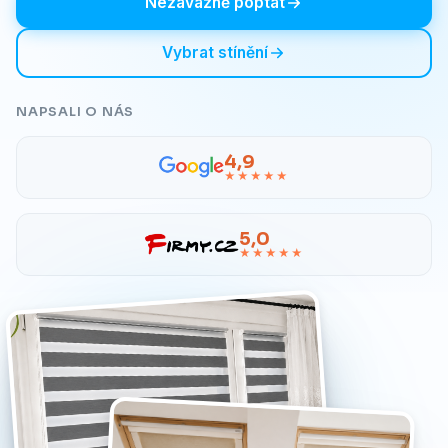
Nezávazně poptat
Vybrat stínění
NAPSALI O NÁS
4,9
★★★★★
5,0
★★★★★