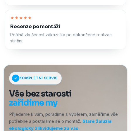
Zapnout zvuk
★★★★★
Recenze po montáži
Reálná zkušenost zákazníka po dokončené realizaci
stínění.
KOMPLETNÍ SERVIS
Vše bez starostí
zařídíme my
Přijedeme k vám, poradíme s výběrem, zaměříme vše
potřebné a postaráme se o montáž.
Staré žaluzie
ekologicky zlikvidujeme za vás.