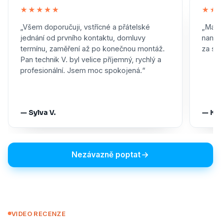
★★★★★
★★
„Všem doporučuji, vstřícné a přátelské
„Maxi
jednání od prvního kontaktu, domluvy
namon
termínu, zaměření až po konečnou montáž.
za skv
Pan technik V. byl velice příjemný, rychlý a
profesionální. Jsem moc spokojená.“
— Sylva V.
— Ka
Nezávazně poptat
VIDEO RECENZE