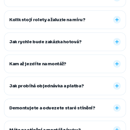
Nabízíme vnitřní i venkovní stínění na míru: rolety den a
noc, plisé rolety, římské, látkové a termo rolety, vertikální,
Kolik stojí rolety a žaluzie na míru?
dřevěné, bambusové i hliníkové žaluzie a sítě proti
hmyzu. Vyrobíme řešení pro běžná, střešní i atypická
Konečná cena se odvíjí od zvoleného typu stínění a jeho
okna.
provedení, například typu kazety, míry zatemnění,
Jak rychle bude zakázka hotová?
vodicích lišt, rozměru oken i vybrané látky či dekoru.
Přesnou cenovou nabídku vám připravíme zdarma.
Standardní dodací lhůta je 7–14 pracovních dní od
zaměření a složení zálohy. Samotná montáž obvykle
Kam až jezdíte na montáž?
zabere 1–2 hodiny, větší zakázky zvládneme během
jednoho dne. Pokud na termín spěcháte, vždy se snažíme
Působíme především v Moravskoslezském,
vyjít vstříc.
Jihomoravském, Středočeském, Olomouckém,
Jak probíhá objednávka a platba?
Pardubickém a Zlínském kraji, na Vysočině a v Praze. V
rámci našeho regionu dopravu neúčtujeme, vzdálenější
Stačí nám zavolat, napsat nebo vyplnit nezávazný
místa řešíme individuálně po domluvě.
formulář. Po výběru řešení skládáte zálohu na materiál a
Demontujete a odvezete staré stínění?
doplatek hradíte až po dokončené montáži, když je vše
hotové a vy spokojení. Preferujeme platbu převodem,
Ano. Staré žaluzie nebo rolety za vás profesionálně
další způsoby řešíme po domluvě.
demontujeme a ekologicky zlikvidujeme. Stačí nám to
Máte na stínění a montáž záruku?