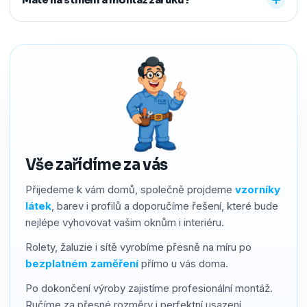
předem říct a o všechno se postaráme, abyste neměli
žádné starosti navíc.
Ano. Na produkty i montáž poskytujeme záruku 2–4 roky
podle typu stínění. Používáme kvalitní materiály a precizní
zpracování, a pokud by přesto bylo potřeba cokoliv řešit,
náš servis vyřídíme rychle a férově.
Vše zařídíme za vás
Přijedeme k vám domů, společně projdeme
vzorníky
látek
, barev i profilů a doporučíme řešení, které bude
nejlépe vyhovovat vašim oknům i interiéru.
Rolety, žaluzie i sítě vyrobíme přesně na míru po
bezplatném zaměření
přímo u vás doma.
Po dokončení výroby zajistíme profesionální montáž.
Ručíme za přesné rozměry i perfektní usazení