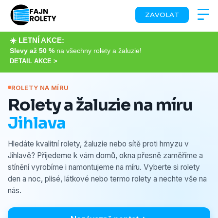
ZAVOLAT
☀️ LETNÍ AKCE:
Slevy až 50 %
na všechny rolety a žaluzie!
DETAIL AKCE >
ROLETY NA MÍRU
Rolety a žaluzie na míru
Jihlava
Hledáte kvalitní rolety, žaluzie nebo sítě proti hmyzu v
Jihlavě? Přijedeme k vám domů, okna přesně zaměříme a
stínění vyrobíme i namontujeme na míru. Vyberte si rolety
den a noc, plisé, látkové nebo termo rolety a nechte vše na
nás.