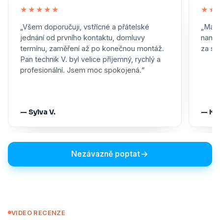
★★★★★
★★
„Všem doporučuji, vstřícné a přátelské
„Maxi
jednání od prvního kontaktu, domluvy
namon
termínu, zaměření až po konečnou montáž.
za skv
Pan technik V. byl velice příjemný, rychlý a
profesionální. Jsem moc spokojená.“
— Sylva V.
— Ka
Nezávazně poptat
VIDEO RECENZE