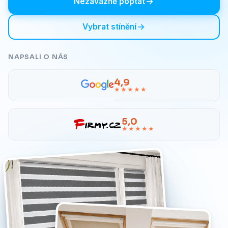
Nezávazně poptat
Vybrat stínění
NAPSALI O NÁS
4,9
★★★★★
5,0
★★★★★