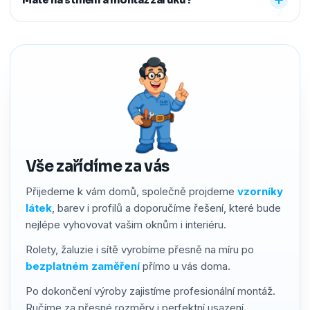
předem říct a o všechno se postaráme, abyste neměli
žádné starosti navíc.
Ano. Na produkty i montáž poskytujeme záruku 2–4 roky
podle typu stínění. Používáme kvalitní materiály a precizní
zpracování, a pokud by přesto bylo potřeba cokoliv řešit,
náš servis vyřídíme rychle a férově.
Vše zařídíme za vás
Přijedeme k vám domů, společně projdeme
vzorníky
látek
, barev i profilů a doporučíme řešení, které bude
nejlépe vyhovovat vašim oknům i interiéru.
Rolety, žaluzie i sítě vyrobíme přesně na míru po
bezplatném zaměření
přímo u vás doma.
Po dokončení výroby zajistíme profesionální montáž.
Ručíme za přesné rozměry i perfektní usazení