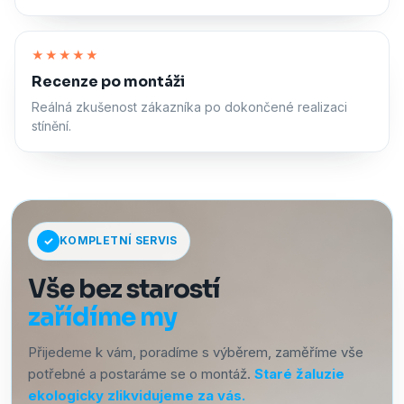
Zapnout zvuk
★★★★★
Recenze po montáži
Reálná zkušenost zákazníka po dokončené realizaci
stínění.
KOMPLETNÍ SERVIS
Vše bez starostí
zařídíme my
Přijedeme k vám, poradíme s výběrem, zaměříme vše
potřebné a postaráme se o montáž.
Staré žaluzie
ekologicky zlikvidujeme za vás.