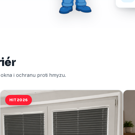
riér
í okna i ochranu proti hmyzu.
HIT 2026