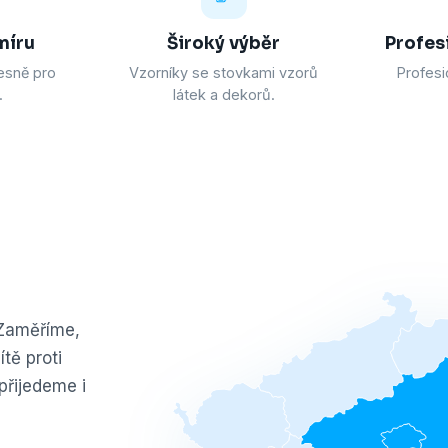
míru
Široký výběr
Profes
esně pro
Vzorníky se stovkami vzorů
Profesi
.
látek a dekorů.
 Zaměříme,
tě proti
přijedeme i