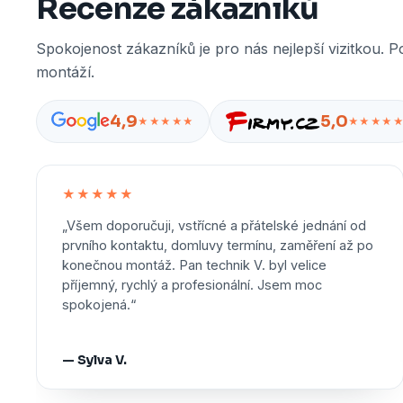
Recenze zákazníků
Spokojenost zákazníků je pro nás nejlepší vizitkou. P
montáží.
4,9
5,0
★★★★★
★★★★
★★★★★
„Všem doporučuji, vstřícné a přátelské jednání od
prvního kontaktu, domluvy termínu, zaměření až po
konečnou montáž. Pan technik V. byl velice
příjemný, rychlý a profesionální. Jsem moc
spokojená.“
— Sylva V.