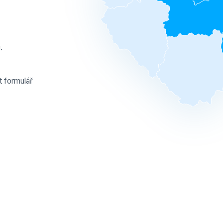
.
t formulář