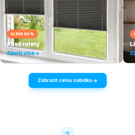
SLEVA 50 %
Plisé rolety
L
Zjistit více
Zj
Zobrazit celou nabídku