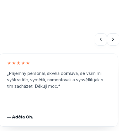
★★★★★
„Příjemný personál, skvělá domluva, se vším mi
vyšli vstříc, vyměřili, namontovali a vysvětlili jak s
tím zacházet. Děkuji moc.“
— Adéla Ch.