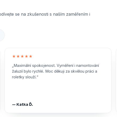
odívejte se na zkušenosti s naším zaměřením i
★
★★★★★
„Maximální spokojenost. Vyměření i namontování
žaluzií bylo rychlé. Moc děkuji za skvělou práci a
roletky slouží.“
— Katka Ď.