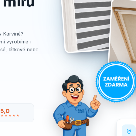
a míru
 v Karviné?
ní vyrobíme i
isé, látkové nebo
5,0
★★★★★