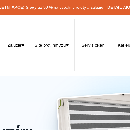
 LETNÍ AKCE:
Slevy až 50 %
na všechny rolety a žaluzie!
DETAIL AK
Žaluzie
Sítě proti hmyzu
Servis oken
Kariér