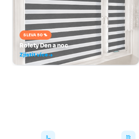
SLEVA 50 %
Rolety Den a noc
Zjistit více