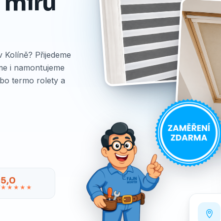
a míru
 v Kolíně? Přijedeme
me i namontujeme
ebo termo rolety a
5,0
★★★★★