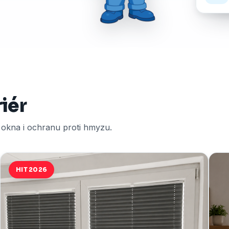
riér
í okna i ochranu proti hmyzu.
HIT 2026