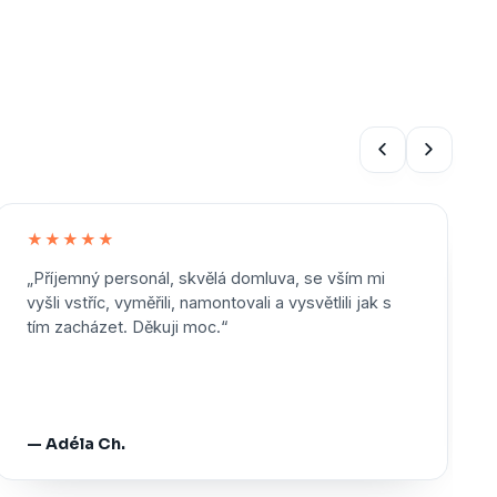
★★★★★
„Příjemný personál, skvělá domluva, se vším mi
vyšli vstříc, vyměřili, namontovali a vysvětlili jak s
tím zacházet. Děkuji moc.“
— Adéla Ch.