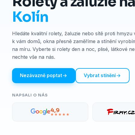
Rolety a žaluzie n
Kolín
Hledáte kvalitní rolety, žaluzie nebo sítě proti hmyzu
k vám domů, okna přesně zaměříme a stínění vyrobí
na míru. Vyberte si rolety den a noc, plisé, látkové n
nechte vše na nás.
Nezávazně poptat
Vybrat stínění
NAPSALI O NÁS
4,9
★★★★★