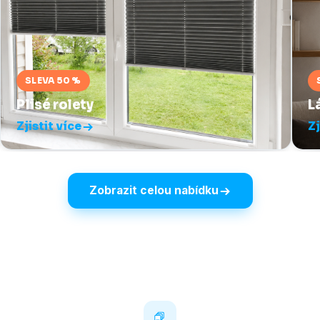
SLEVA 50 %
Plisé rolety
L
Zjistit více
Zj
Zobrazit celou nabídku