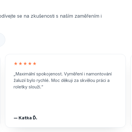
odívejte se na zkušenosti s naším zaměřením i
★
★★★★★
„Maximální spokojenost. Vyměření i namontování
žaluzií bylo rychlé. Moc děkuji za skvělou práci a
roletky slouží.“
— Katka Ď.