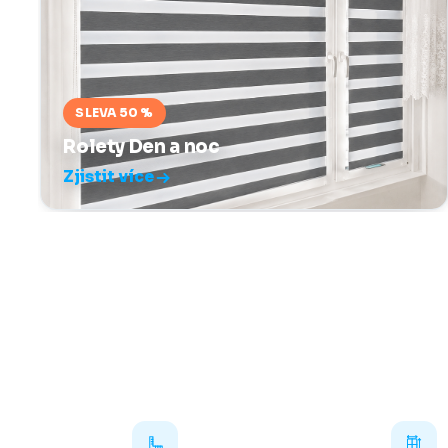
SLEVA 50 %
Rolety Den a noc
Zjistit více