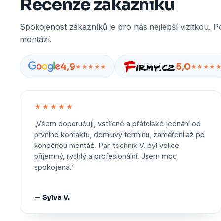
Recenze zákazníků
Spokojenost zákazníků je pro nás nejlepší vizitkou. P
montáží.
4,9
5,0
★★★★★
★★★★
★★★★★
„Všem doporučuji, vstřícné a přátelské jednání od
prvního kontaktu, domluvy termínu, zaměření až po
konečnou montáž. Pan technik V. byl velice
příjemný, rychlý a profesionální. Jsem moc
spokojená.“
— Sylva V.