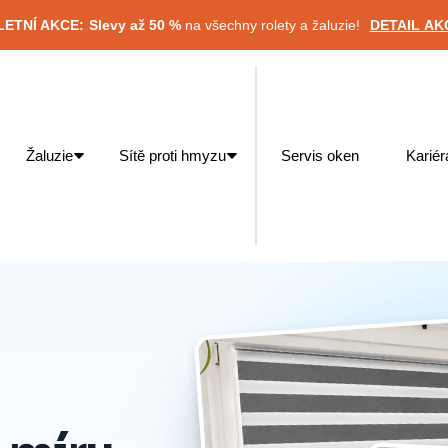
 LETNÍ AKCE:
Slevy až 50 %
na všechny rolety a žaluzie!
DETAIL AK
Žaluzie
Sítě proti hmyzu
Servis oken
Kariér