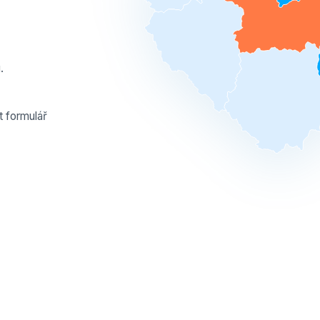
.
t formulář