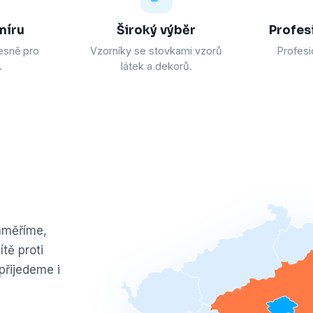
míru
Široký výběr
Profes
esně pro
Vzorníky se stovkami vzorů
Profesi
.
látek a dekorů.
Zaměříme,
tě proti
přijedeme i