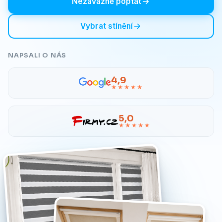
Nezávazně poptat
Vybrat stínění
NAPSALI O NÁS
4,9
★★★★★
5,0
★★★★★