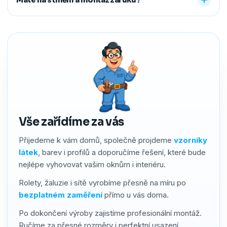
předem říct a o všechno se postaráme, abyste neměli
žádné starosti navíc.
Ano. Na produkty i montáž poskytujeme záruku 2–4 roky
podle typu stínění. Používáme kvalitní materiály a precizní
zpracování, a pokud by přesto bylo potřeba cokoliv řešit,
náš servis vyřídíme rychle a férově.
Vše zařídíme za vás
Přijedeme k vám domů, společně projdeme
vzorníky
látek
, barev i profilů a doporučíme řešení, které bude
nejlépe vyhovovat vašim oknům i interiéru.
Rolety, žaluzie i sítě vyrobíme přesně na míru po
bezplatném zaměření
přímo u vás doma.
Po dokončení výroby zajistíme profesionální montáž.
Ručíme za přesné rozměry i perfektní usazení