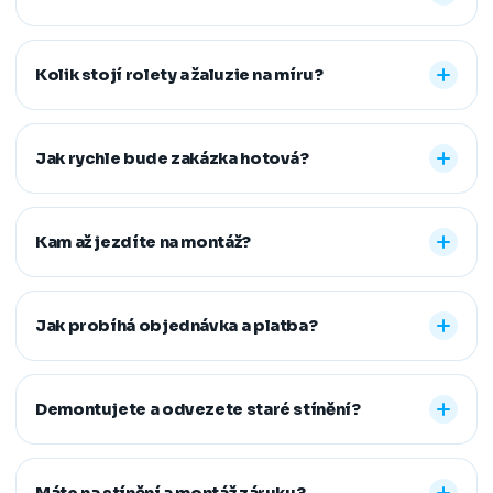
Nabízíme vnitřní i venkovní stínění na míru: rolety den a
noc, plisé rolety, římské, látkové a termo rolety, vertikální,
Kolik stojí rolety a žaluzie na míru?
dřevěné, bambusové i hliníkové žaluzie a sítě proti
hmyzu. Vyrobíme řešení pro běžná, střešní i atypická
Konečná cena se odvíjí od zvoleného typu stínění a jeho
okna.
provedení, například typu kazety, míry zatemnění,
Jak rychle bude zakázka hotová?
vodicích lišt, rozměru oken i vybrané látky či dekoru.
Přesnou cenovou nabídku vám připravíme zdarma.
Standardní dodací lhůta je 7–14 pracovních dní od
zaměření a složení zálohy. Samotná montáž obvykle
Kam až jezdíte na montáž?
zabere 1–2 hodiny, větší zakázky zvládneme během
jednoho dne. Pokud na termín spěcháte, vždy se snažíme
Působíme především v Moravskoslezském,
vyjít vstříc.
Jihomoravském, Středočeském, Olomouckém,
Jak probíhá objednávka a platba?
Pardubickém a Zlínském kraji, na Vysočině a v Praze. V
rámci našeho regionu dopravu neúčtujeme, vzdálenější
Stačí nám zavolat, napsat nebo vyplnit nezávazný
místa řešíme individuálně po domluvě.
formulář. Po výběru řešení skládáte zálohu na materiál a
Demontujete a odvezete staré stínění?
doplatek hradíte až po dokončené montáži, když je vše
hotové a vy spokojení. Preferujeme platbu převodem,
Ano. Staré žaluzie nebo rolety za vás profesionálně
další způsoby řešíme po domluvě.
demontujeme a ekologicky zlikvidujeme. Stačí nám to
Máte na stínění a montáž záruku?