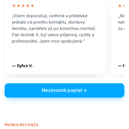
★★★★★
★★
„Všem doporučuji, vstřícné a přátelské
„Maxi
jednání od prvního kontaktu, domluvy
namon
termínu, zaměření až po konečnou montáž.
za skv
Pan technik V. byl velice příjemný, rychlý a
profesionální. Jsem moc spokojená.“
— Sylva V.
— Ka
Nezávazně poptat
VIDEO RECENZE