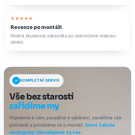
Zapnout zvuk
★★★★★
Recenze po montáži
Reálná zkušenost zákazníka po dokončené realizaci
stínění.
KOMPLETNÍ SERVIS
Vše bez starostí
zařídíme my
Přijedeme k vám, poradíme s výběrem, zaměříme vše
potřebné a postaráme se o montáž.
Staré žaluzie
ekologicky zlikvidujeme za vás.