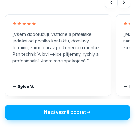
★★★★★
★★
„Všem doporučuji, vstřícné a přátelské
„Maxi
jednání od prvního kontaktu, domluvy
namon
termínu, zaměření až po konečnou montáž.
za skv
Pan technik V. byl velice příjemný, rychlý a
profesionální. Jsem moc spokojená.“
— Sylva V.
— Ka
Nezávazně poptat