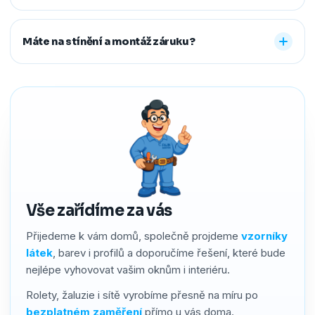
hotové a vy spokojení. Preferujeme platbu převodem,
Ano. Staré žaluzie nebo rolety za vás profesionálně
další způsoby řešíme po domluvě.
demontujeme a ekologicky zlikvidujeme. Stačí nám to
Máte na stínění a montáž záruku?
předem říct a o všechno se postaráme, abyste neměli
žádné starosti navíc.
Ano. Na produkty i montáž poskytujeme záruku 2–4 roky
podle typu stínění. Používáme kvalitní materiály a precizní
zpracování, a pokud by přesto bylo potřeba cokoliv řešit,
náš servis vyřídíme rychle a férově.
Vše zařídíme za vás
Přijedeme k vám domů, společně projdeme
vzorníky
látek
, barev i profilů a doporučíme řešení, které bude
nejlépe vyhovovat vašim oknům i interiéru.
Rolety, žaluzie i sítě vyrobíme přesně na míru po
bezplatném zaměření
přímo u vás doma.