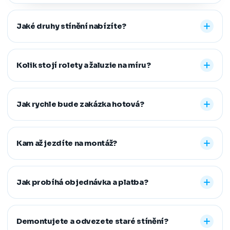
Jaké druhy stínění nabízíte?
Nabízíme vnitřní i venkovní stínění na míru: rolety den a
noc, plisé rolety, římské, látkové a termo rolety, vertikální,
Kolik stojí rolety a žaluzie na míru?
dřevěné, bambusové i hliníkové žaluzie a sítě proti
hmyzu. Vyrobíme řešení pro běžná, střešní i atypická
Konečná cena se odvíjí od zvoleného typu stínění a jeho
okna.
provedení, například typu kazety, míry zatemnění,
Jak rychle bude zakázka hotová?
vodicích lišt, rozměru oken i vybrané látky či dekoru.
Přesnou cenovou nabídku vám připravíme zdarma.
Standardní dodací lhůta je 7–14 pracovních dní od
zaměření a složení zálohy. Samotná montáž obvykle
Kam až jezdíte na montáž?
zabere 1–2 hodiny, větší zakázky zvládneme během
jednoho dne. Pokud na termín spěcháte, vždy se snažíme
Působíme především v Moravskoslezském,
vyjít vstříc.
Jihomoravském, Středočeském, Olomouckém,
Jak probíhá objednávka a platba?
Pardubickém a Zlínském kraji, na Vysočině a v Praze. V
rámci našeho regionu dopravu neúčtujeme, vzdálenější
Stačí nám zavolat, napsat nebo vyplnit nezávazný
místa řešíme individuálně po domluvě.
formulář. Po výběru řešení skládáte zálohu na materiál a
Demontujete a odvezete staré stínění?
doplatek hradíte až po dokončené montáži, když je vše