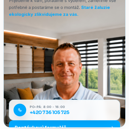
Přijedeme k vám, poradíme s výběrem, zaměříme vše
potřebné a postaráme se o montáž.
Staré žaluzie
ekologicky zlikvidujeme za vás.
PO–PÁ: 8:00 - 16:00
+420 736 105 725
Poptávkový formulář