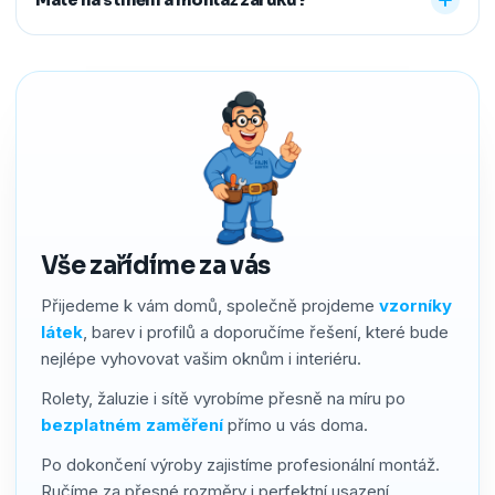
předem říct a o všechno se postaráme, abyste neměli
žádné starosti navíc.
Ano. Na produkty i montáž poskytujeme záruku 2–4 roky
podle typu stínění. Používáme kvalitní materiály a precizní
zpracování, a pokud by přesto bylo potřeba cokoliv řešit,
náš servis vyřídíme rychle a férově.
Vše zařídíme za vás
Přijedeme k vám domů, společně projdeme
vzorníky
látek
, barev i profilů a doporučíme řešení, které bude
nejlépe vyhovovat vašim oknům i interiéru.
Rolety, žaluzie i sítě vyrobíme přesně na míru po
bezplatném zaměření
přímo u vás doma.
Po dokončení výroby zajistíme profesionální montáž.
Ručíme za přesné rozměry i perfektní usazení