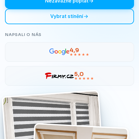
Nezávazně poptat
Vybrat stínění
NAPSALI O NÁS
4,9
★★★★★
5,0
★★★★★