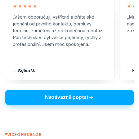
★★★★★
★★
„Všem doporučuji, vstřícné a přátelské
„Maxi
jednání od prvního kontaktu, domluvy
namon
termínu, zaměření až po konečnou montáž.
za skv
Pan technik V. byl velice příjemný, rychlý a
profesionální. Jsem moc spokojená.“
— Sylva V.
— Ka
Nezávazně poptat
VIDEO RECENZE