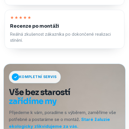
Zapnout zvuk
★★★★★
Recenze po montáži
Reálná zkušenost zákazníka po dokončené realizaci
stínění.
KOMPLETNÍ SERVIS
Vše bez starostí
zařídíme my
Přijedeme k vám, poradíme s výběrem, zaměříme vše
potřebné a postaráme se o montáž.
Staré žaluzie
ekologicky zlikvidujeme za vás.