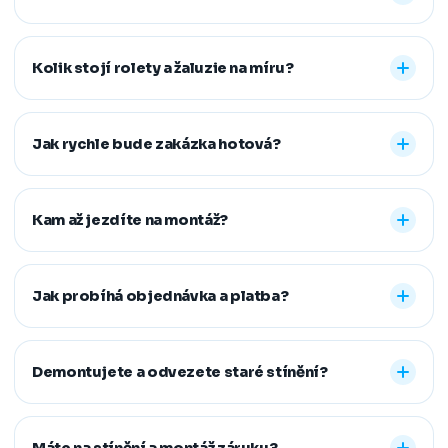
Nabízíme vnitřní i venkovní stínění na míru: rolety den a
noc, plisé rolety, římské, látkové a termo rolety, vertikální,
Kolik stojí rolety a žaluzie na míru?
dřevěné, bambusové i hliníkové žaluzie a sítě proti
hmyzu. Vyrobíme řešení pro běžná, střešní i atypická
Konečná cena se odvíjí od zvoleného typu stínění a jeho
okna.
provedení, například typu kazety, míry zatemnění,
Jak rychle bude zakázka hotová?
vodicích lišt, rozměru oken i vybrané látky či dekoru.
Přesnou cenovou nabídku vám připravíme zdarma.
Standardní dodací lhůta je 7–14 pracovních dní od
zaměření a složení zálohy. Samotná montáž obvykle
Kam až jezdíte na montáž?
zabere 1–2 hodiny, větší zakázky zvládneme během
jednoho dne. Pokud na termín spěcháte, vždy se snažíme
Působíme především v Moravskoslezském,
vyjít vstříc.
Jihomoravském, Středočeském, Olomouckém,
Jak probíhá objednávka a platba?
Pardubickém a Zlínském kraji, na Vysočině a v Praze. V
rámci našeho regionu dopravu neúčtujeme, vzdálenější
Stačí nám zavolat, napsat nebo vyplnit nezávazný
místa řešíme individuálně po domluvě.
formulář. Po výběru řešení skládáte zálohu na materiál a
Demontujete a odvezete staré stínění?
doplatek hradíte až po dokončené montáži, když je vše
hotové a vy spokojení. Preferujeme platbu převodem,
Ano. Staré žaluzie nebo rolety za vás profesionálně
další způsoby řešíme po domluvě.
demontujeme a ekologicky zlikvidujeme. Stačí nám to
Máte na stínění a montáž záruku?