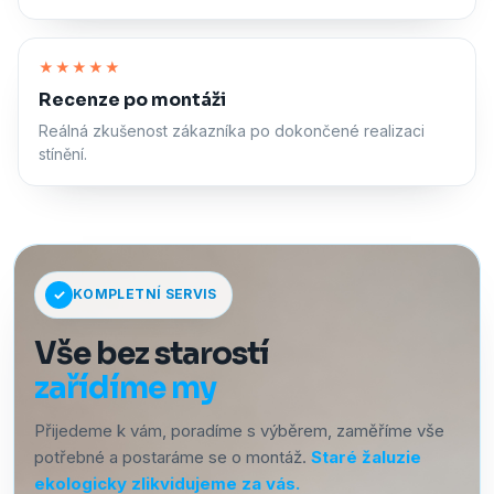
Zapnout zvuk
★★★★★
Recenze po montáži
Reálná zkušenost zákazníka po dokončené realizaci
stínění.
KOMPLETNÍ SERVIS
Vše bez starostí
zařídíme my
Přijedeme k vám, poradíme s výběrem, zaměříme vše
potřebné a postaráme se o montáž.
Staré žaluzie
ekologicky zlikvidujeme za vás.