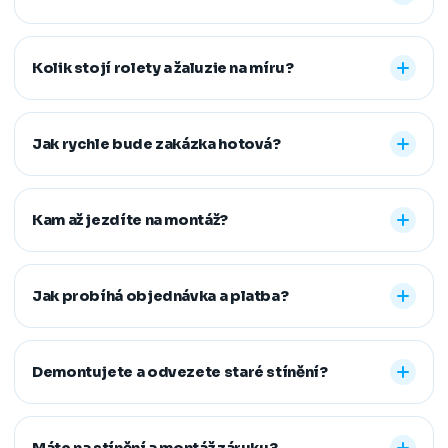
Nabízíme vnitřní i venkovní stínění na míru: rolety den a
noc, plisé rolety, římské, látkové a termo rolety, vertikální,
Kolik stojí rolety a žaluzie na míru?
dřevěné, bambusové i hliníkové žaluzie a sítě proti
hmyzu. Vyrobíme řešení pro běžná, střešní i atypická
Konečná cena se odvíjí od zvoleného typu stínění a jeho
okna.
provedení, například typu kazety, míry zatemnění,
Jak rychle bude zakázka hotová?
vodicích lišt, rozměru oken i vybrané látky či dekoru.
Přesnou cenovou nabídku vám připravíme zdarma.
Standardní dodací lhůta je 7–14 pracovních dní od
zaměření a složení zálohy. Samotná montáž obvykle
Kam až jezdíte na montáž?
zabere 1–2 hodiny, větší zakázky zvládneme během
jednoho dne. Pokud na termín spěcháte, vždy se snažíme
Působíme především v Moravskoslezském,
vyjít vstříc.
Jihomoravském, Středočeském, Olomouckém,
Jak probíhá objednávka a platba?
Pardubickém a Zlínském kraji, na Vysočině a v Praze. V
rámci našeho regionu dopravu neúčtujeme, vzdálenější
Stačí nám zavolat, napsat nebo vyplnit nezávazný
místa řešíme individuálně po domluvě.
formulář. Po výběru řešení skládáte zálohu na materiál a
Demontujete a odvezete staré stínění?
doplatek hradíte až po dokončené montáži, když je vše
hotové a vy spokojení. Preferujeme platbu převodem,
Ano. Staré žaluzie nebo rolety za vás profesionálně
další způsoby řešíme po domluvě.
demontujeme a ekologicky zlikvidujeme. Stačí nám to
Máte na stínění a montáž záruku?