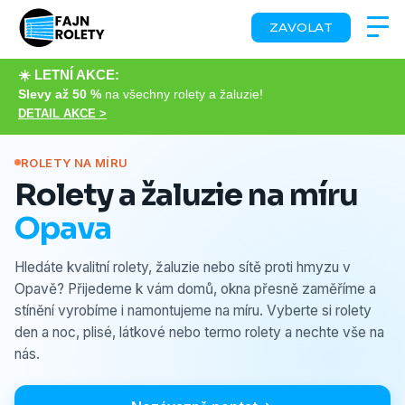
ZAVOLAT
☀️ LETNÍ AKCE:
Slevy až 50 %
na všechny rolety a žaluzie!
DETAIL AKCE >
ROLETY NA MÍRU
Rolety a žaluzie na míru
Opava
Hledáte kvalitní rolety, žaluzie nebo sítě proti hmyzu v
Opavě? Přijedeme k vám domů, okna přesně zaměříme a
stínění vyrobíme i namontujeme na míru. Vyberte si rolety
den a noc, plisé, látkové nebo termo rolety a nechte vše na
nás.