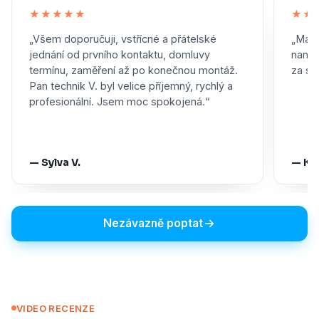
★★★★★
★★
„Všem doporučuji, vstřícné a přátelské
„Maxi
jednání od prvního kontaktu, domluvy
namon
termínu, zaměření až po konečnou montáž.
za skv
Pan technik V. byl velice příjemný, rychlý a
profesionální. Jsem moc spokojená.“
— Sylva V.
— Ka
Nezávazně poptat
VIDEO RECENZE