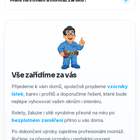
předem říct a o všechno se postaráme, abyste neměli
žádné starosti navíc.
Ano. Na produkty i montáž poskytujeme záruku 2–4 roky
podle typu stínění. Používáme kvalitní materiály a precizní
zpracování, a pokud by přesto bylo potřeba cokoliv řešit,
náš servis vyřídíme rychle a férově.
Vše zařídíme za vás
Přijedeme k vám domů, společně projdeme
vzorníky
látek
, barev i profilů a doporučíme řešení, které bude
nejlépe vyhovovat vašim oknům i interiéru.
Rolety, žaluzie i sítě vyrobíme přesně na míru po
bezplatném zaměření
přímo u vás doma.
Po dokončení výroby zajistíme profesionální montáž.
Ručíme za přesné rozměry i perfektní usazení