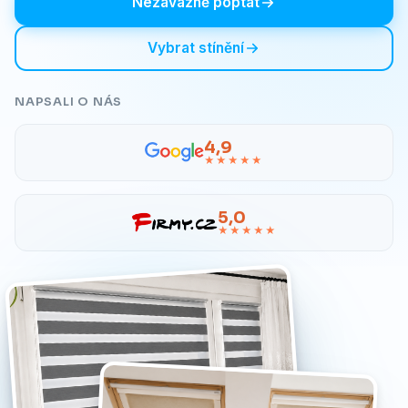
Nezávazně poptat
Vybrat stínění
NAPSALI O NÁS
4,9
★★★★★
5,0
★★★★★