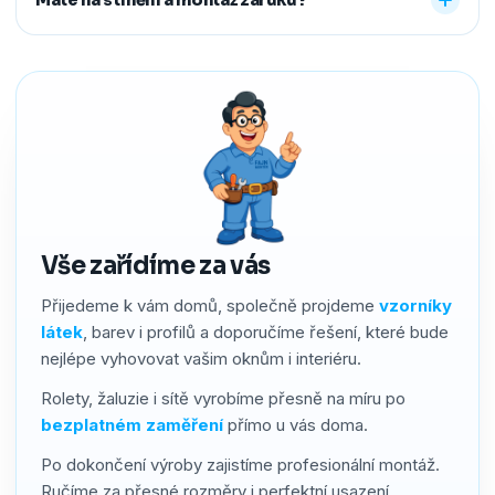
předem říct a o všechno se postaráme, abyste neměli
žádné starosti navíc.
Ano. Na produkty i montáž poskytujeme záruku 2–4 roky
podle typu stínění. Používáme kvalitní materiály a precizní
zpracování, a pokud by přesto bylo potřeba cokoliv řešit,
náš servis vyřídíme rychle a férově.
Vše zařídíme za vás
Přijedeme k vám domů, společně projdeme
vzorníky
látek
, barev i profilů a doporučíme řešení, které bude
nejlépe vyhovovat vašim oknům i interiéru.
Rolety, žaluzie i sítě vyrobíme přesně na míru po
bezplatném zaměření
přímo u vás doma.
Po dokončení výroby zajistíme profesionální montáž.
Ručíme za přesné rozměry i perfektní usazení