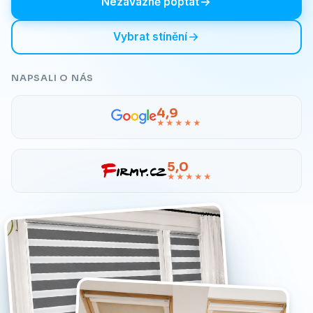
Nezávazně poptat
Vybrat stínění
NAPSALI O NÁS
4,9
★★★★★
5,0
★★★★★