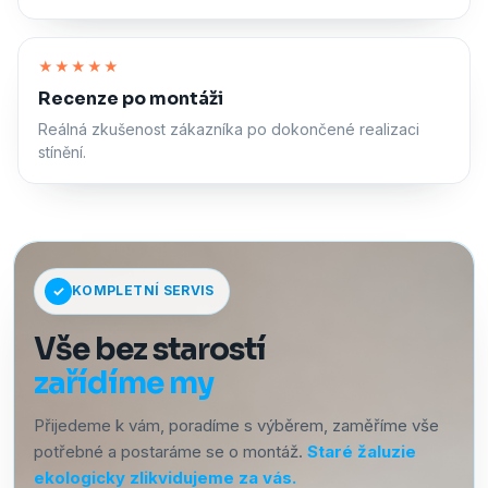
Zapnout zvuk
★★★★★
Recenze po montáži
Reálná zkušenost zákazníka po dokončené realizaci
stínění.
KOMPLETNÍ SERVIS
Vše bez starostí
zařídíme my
Přijedeme k vám, poradíme s výběrem, zaměříme vše
potřebné a postaráme se o montáž.
Staré žaluzie
ekologicky zlikvidujeme za vás.