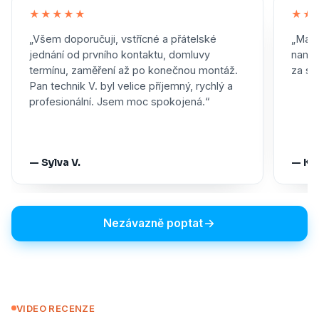
★★★★★
★★
„Všem doporučuji, vstřícné a přátelské
„Maxi
jednání od prvního kontaktu, domluvy
namon
termínu, zaměření až po konečnou montáž.
za skv
Pan technik V. byl velice příjemný, rychlý a
profesionální. Jsem moc spokojená.“
— Sylva V.
— Ka
Nezávazně poptat
VIDEO RECENZE