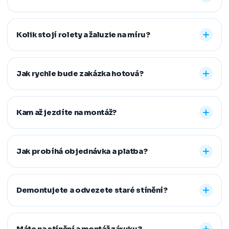
Nabízíme vnitřní i venkovní stínění na míru: rolety den a
noc, plisé rolety, římské, látkové a termo rolety, vertikální,
Kolik stojí rolety a žaluzie na míru?
dřevěné, bambusové i hliníkové žaluzie a sítě proti
hmyzu. Vyrobíme řešení pro běžná, střešní i atypická
Konečná cena se odvíjí od zvoleného typu stínění a jeho
okna.
provedení, například typu kazety, míry zatemnění,
Jak rychle bude zakázka hotová?
vodicích lišt, rozměru oken i vybrané látky či dekoru.
Přesnou cenovou nabídku vám připravíme zdarma.
Standardní dodací lhůta je 7–14 pracovních dní od
zaměření a složení zálohy. Samotná montáž obvykle
Kam až jezdíte na montáž?
zabere 1–2 hodiny, větší zakázky zvládneme během
jednoho dne. Pokud na termín spěcháte, vždy se snažíme
Působíme především v Moravskoslezském,
vyjít vstříc.
Jihomoravském, Středočeském, Olomouckém,
Jak probíhá objednávka a platba?
Pardubickém a Zlínském kraji, na Vysočině a v Praze. V
rámci našeho regionu dopravu neúčtujeme, vzdálenější
Stačí nám zavolat, napsat nebo vyplnit nezávazný
místa řešíme individuálně po domluvě.
formulář. Po výběru řešení skládáte zálohu na materiál a
Demontujete a odvezete staré stínění?
doplatek hradíte až po dokončené montáži, když je vše
hotové a vy spokojení. Preferujeme platbu převodem,
Ano. Staré žaluzie nebo rolety za vás profesionálně
další způsoby řešíme po domluvě.
demontujeme a ekologicky zlikvidujeme. Stačí nám to
Máte na stínění a montáž záruku?