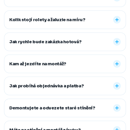
Nabízíme vnitřní i venkovní stínění na míru: rolety den a
noc, plisé rolety, římské, látkové a termo rolety, vertikální,
Kolik stojí rolety a žaluzie na míru?
dřevěné, bambusové i hliníkové žaluzie a sítě proti
hmyzu. Vyrobíme řešení pro běžná, střešní i atypická
Konečná cena se odvíjí od zvoleného typu stínění a jeho
okna.
provedení, například typu kazety, míry zatemnění,
Jak rychle bude zakázka hotová?
vodicích lišt, rozměru oken i vybrané látky či dekoru.
Přesnou cenovou nabídku vám připravíme zdarma.
Standardní dodací lhůta je 7–14 pracovních dní od
zaměření a složení zálohy. Samotná montáž obvykle
Kam až jezdíte na montáž?
zabere 1–2 hodiny, větší zakázky zvládneme během
jednoho dne. Pokud na termín spěcháte, vždy se snažíme
Působíme především v Moravskoslezském,
vyjít vstříc.
Jihomoravském, Středočeském, Olomouckém,
Jak probíhá objednávka a platba?
Pardubickém a Zlínském kraji, na Vysočině a v Praze. V
rámci našeho regionu dopravu neúčtujeme, vzdálenější
Stačí nám zavolat, napsat nebo vyplnit nezávazný
místa řešíme individuálně po domluvě.
formulář. Po výběru řešení skládáte zálohu na materiál a
Demontujete a odvezete staré stínění?
doplatek hradíte až po dokončené montáži, když je vše
hotové a vy spokojení. Preferujeme platbu převodem,
Ano. Staré žaluzie nebo rolety za vás profesionálně
další způsoby řešíme po domluvě.
demontujeme a ekologicky zlikvidujeme. Stačí nám to
Máte na stínění a montáž záruku?