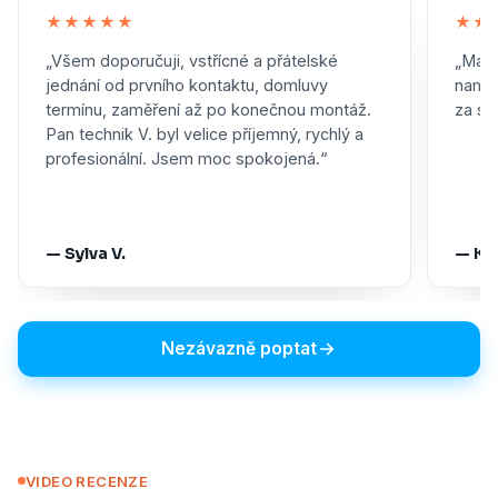
★★★★★
★★
„Všem doporučuji, vstřícné a přátelské
„Maxi
jednání od prvního kontaktu, domluvy
namon
termínu, zaměření až po konečnou montáž.
za skv
Pan technik V. byl velice příjemný, rychlý a
profesionální. Jsem moc spokojená.“
— Sylva V.
— Ka
Nezávazně poptat
VIDEO RECENZE