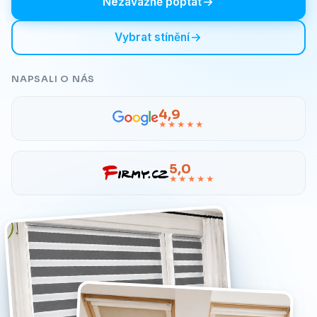
Nezávazně poptat
Vybrat stínění
NAPSALI O NÁS
4,9
★★★★★
5,0
★★★★★