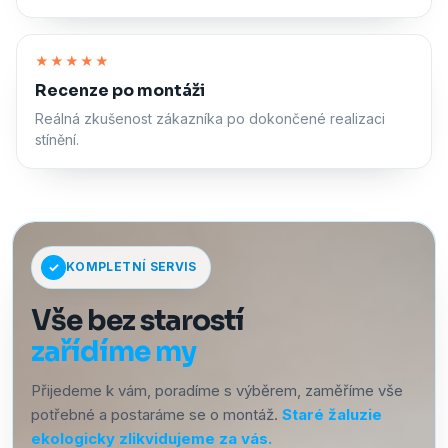
Zapnout zvuk
★★★★★
Recenze po montáži
Reálná zkušenost zákazníka po dokončené realizaci
stínění.
KOMPLETNÍ SERVIS
Vše bez starostí
zařídíme my
Přijedeme k vám, poradíme s výběrem, zaměříme vše
potřebné a postaráme se o montáž.
Staré žaluzie
ekologicky zlikvidujeme za vás.