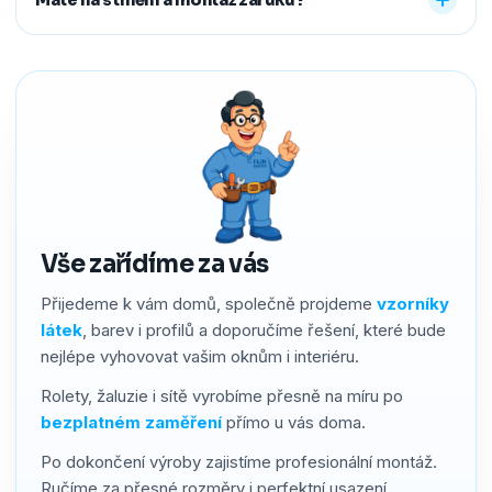
předem říct a o všechno se postaráme, abyste neměli
žádné starosti navíc.
Ano. Na produkty i montáž poskytujeme záruku 2–4 roky
podle typu stínění. Používáme kvalitní materiály a precizní
zpracování, a pokud by přesto bylo potřeba cokoliv řešit,
náš servis vyřídíme rychle a férově.
Vše zařídíme za vás
Přijedeme k vám domů, společně projdeme
vzorníky
látek
, barev i profilů a doporučíme řešení, které bude
nejlépe vyhovovat vašim oknům i interiéru.
Rolety, žaluzie i sítě vyrobíme přesně na míru po
bezplatném zaměření
přímo u vás doma.
Po dokončení výroby zajistíme profesionální montáž.
Ručíme za přesné rozměry i perfektní usazení