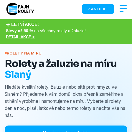
ZAVOLAT
☀️ LETNÍ AKCE:
Slevy až 50 %
na všechny rolety a žaluzie!
DETAIL AKCE >
ROLETY NA MÍRU
Rolety a žaluzie na míru
Slaný
Hledáte kvalitní rolety, žaluzie nebo sítě proti hmyzu ve
Slaném? Přijedeme k vám domů, okna přesně zaměříme a
stínění vyrobíme i namontujeme na míru. Vyberte si rolety
den a noc, plisé, látkové nebo termo rolety a nechte vše na
nás.