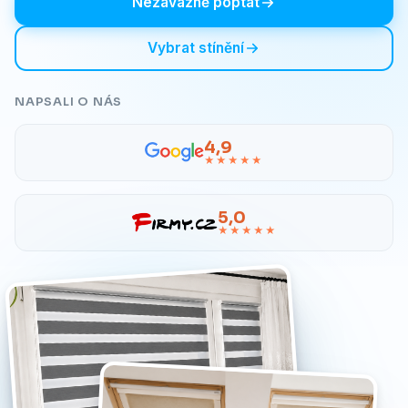
Nezávazně poptat
Vybrat stínění
NAPSALI O NÁS
4,9
★★★★★
5,0
★★★★★