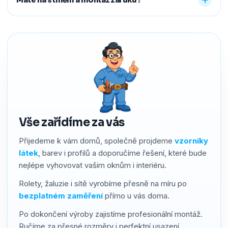
předem říct a o všechno se postaráme, abyste neměli
žádné starosti navíc.
Ano. Na produkty i montáž poskytujeme záruku 2–4 roky
podle typu stínění. Používáme kvalitní materiály a precizní
zpracování, a pokud by přesto bylo potřeba cokoliv řešit,
náš servis vyřídíme rychle a férově.
Vše zařídíme za vás
Přijedeme k vám domů, společně projdeme
vzorníky
látek
, barev i profilů a doporučíme řešení, které bude
nejlépe vyhovovat vašim oknům i interiéru.
Rolety, žaluzie i sítě vyrobíme přesně na míru po
bezplatném zaměření
přímo u vás doma.
Po dokončení výroby zajistíme profesionální montáž.
Ručíme za přesné rozměry i perfektní usazení