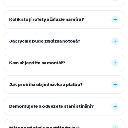
Nabízíme vnitřní i venkovní stínění na míru: rolety den a
noc, plisé rolety, římské, látkové a termo rolety, vertikální,
Kolik stojí rolety a žaluzie na míru?
dřevěné, bambusové i hliníkové žaluzie a sítě proti
hmyzu. Vyrobíme řešení pro běžná, střešní i atypická
Konečná cena se odvíjí od zvoleného typu stínění a jeho
okna.
provedení, například typu kazety, míry zatemnění,
Jak rychle bude zakázka hotová?
vodicích lišt, rozměru oken i vybrané látky či dekoru.
Přesnou cenovou nabídku vám připravíme zdarma.
Standardní dodací lhůta je 7–14 pracovních dní od
zaměření a složení zálohy. Samotná montáž obvykle
Kam až jezdíte na montáž?
zabere 1–2 hodiny, větší zakázky zvládneme během
jednoho dne. Pokud na termín spěcháte, vždy se snažíme
Působíme především v Moravskoslezském,
vyjít vstříc.
Jihomoravském, Středočeském, Olomouckém,
Jak probíhá objednávka a platba?
Pardubickém a Zlínském kraji, na Vysočině a v Praze. V
rámci našeho regionu dopravu neúčtujeme, vzdálenější
Stačí nám zavolat, napsat nebo vyplnit nezávazný
místa řešíme individuálně po domluvě.
formulář. Po výběru řešení skládáte zálohu na materiál a
Demontujete a odvezete staré stínění?
doplatek hradíte až po dokončené montáži, když je vše
hotové a vy spokojení. Preferujeme platbu převodem,
Ano. Staré žaluzie nebo rolety za vás profesionálně
další způsoby řešíme po domluvě.
demontujeme a ekologicky zlikvidujeme. Stačí nám to
Máte na stínění a montáž záruku?