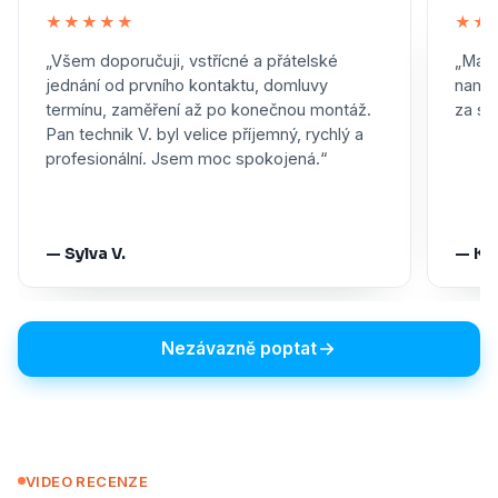
★★★★★
★★
„Všem doporučuji, vstřícné a přátelské
„Maxi
jednání od prvního kontaktu, domluvy
namon
termínu, zaměření až po konečnou montáž.
za skv
Pan technik V. byl velice příjemný, rychlý a
profesionální. Jsem moc spokojená.“
— Sylva V.
— Ka
Nezávazně poptat
VIDEO RECENZE