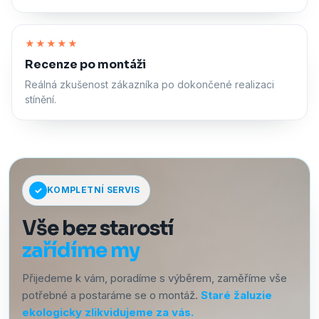
Zapnout zvuk
★★★★★
Recenze po montáži
Reálná zkušenost zákazníka po dokončené realizaci
stínění.
KOMPLETNÍ SERVIS
Vše bez starostí
zařídíme my
Přijedeme k vám, poradíme s výběrem, zaměříme vše
potřebné a postaráme se o montáž.
Staré žaluzie
ekologicky zlikvidujeme za vás.