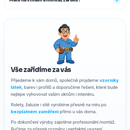
předem říct a o všechno se postaráme, abyste neměli
žádné starosti navíc.
Ano. Na produkty i montáž poskytujeme záruku 2–4 roky
podle typu stínění. Používáme kvalitní materiály a precizní
zpracování, a pokud by přesto bylo potřeba cokoliv řešit,
náš servis vyřídíme rychle a férově.
Vše zařídíme za vás
Přijedeme k vám domů, společně projdeme
vzorníky
látek
, barev i profilů a doporučíme řešení, které bude
nejlépe vyhovovat vašim oknům i interiéru.
Rolety, žaluzie i sítě vyrobíme přesně na míru po
bezplatném zaměření
přímo u vás doma.
Po dokončení výroby zajistíme profesionální montáž.
Ručíme za přesné rozměry i perfektní usazení