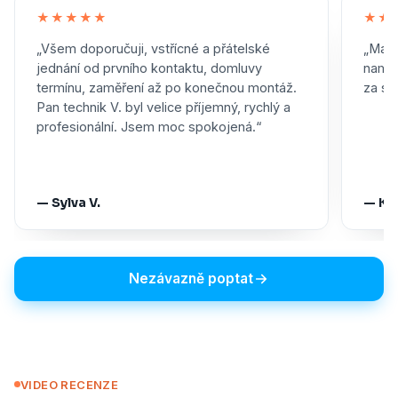
★★★★★
★★
„Všem doporučuji, vstřícné a přátelské
„Maxi
jednání od prvního kontaktu, domluvy
namon
termínu, zaměření až po konečnou montáž.
za skv
Pan technik V. byl velice příjemný, rychlý a
profesionální. Jsem moc spokojená.“
— Sylva V.
— Ka
Nezávazně poptat
VIDEO RECENZE