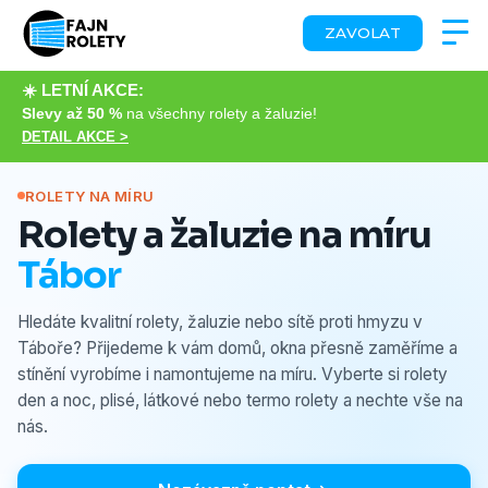
ZAVOLAT
☀️ LETNÍ AKCE:
Slevy až 50 %
na všechny rolety a žaluzie!
DETAIL AKCE >
ROLETY NA MÍRU
Rolety a žaluzie na míru
Tábor
Hledáte kvalitní rolety, žaluzie nebo sítě proti hmyzu v
Táboře? Přijedeme k vám domů, okna přesně zaměříme a
stínění vyrobíme i namontujeme na míru. Vyberte si rolety
den a noc, plisé, látkové nebo termo rolety a nechte vše na
nás.