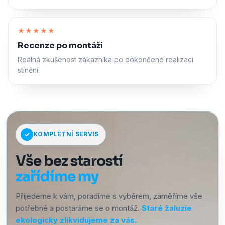
Zapnout zvuk
★★★★★
Recenze po montáži
Reálná zkušenost zákazníka po dokončené realizaci
stínění.
KOMPLETNÍ SERVIS
Vše bez starostí
zařídíme my
Přijedeme k vám, poradíme s výběrem, zaměříme vše
potřebné a postaráme se o montáž.
Staré žaluzie
ekologicky zlikvidujeme za vás.