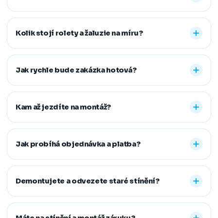
Nabízíme vnitřní i venkovní stínění na míru: rolety den a
noc, plisé rolety, římské, látkové a termo rolety, vertikální,
Kolik stojí rolety a žaluzie na míru?
dřevěné, bambusové i hliníkové žaluzie a sítě proti
hmyzu. Vyrobíme řešení pro běžná, střešní i atypická
Konečná cena se odvíjí od zvoleného typu stínění a jeho
okna.
provedení, například typu kazety, míry zatemnění,
Jak rychle bude zakázka hotová?
vodicích lišt, rozměru oken i vybrané látky či dekoru.
Přesnou cenovou nabídku vám připravíme zdarma.
Standardní dodací lhůta je 7–14 pracovních dní od
zaměření a složení zálohy. Samotná montáž obvykle
Kam až jezdíte na montáž?
zabere 1–2 hodiny, větší zakázky zvládneme během
jednoho dne. Pokud na termín spěcháte, vždy se snažíme
Působíme především v Moravskoslezském,
vyjít vstříc.
Jihomoravském, Středočeském, Olomouckém,
Jak probíhá objednávka a platba?
Pardubickém a Zlínském kraji, na Vysočině a v Praze. V
rámci našeho regionu dopravu neúčtujeme, vzdálenější
Stačí nám zavolat, napsat nebo vyplnit nezávazný
místa řešíme individuálně po domluvě.
formulář. Po výběru řešení skládáte zálohu na materiál a
Demontujete a odvezete staré stínění?
doplatek hradíte až po dokončené montáži, když je vše
hotové a vy spokojení. Preferujeme platbu převodem,
Ano. Staré žaluzie nebo rolety za vás profesionálně
další způsoby řešíme po domluvě.
demontujeme a ekologicky zlikvidujeme. Stačí nám to
Máte na stínění a montáž záruku?