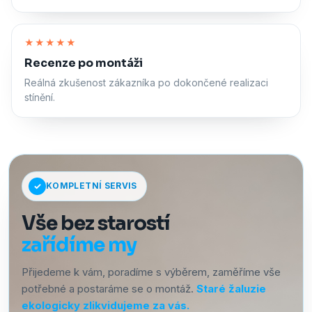
Zapnout zvuk
★★★★★
Recenze po montáži
Reálná zkušenost zákazníka po dokončené realizaci
stínění.
KOMPLETNÍ SERVIS
Vše bez starostí
zařídíme my
Přijedeme k vám, poradíme s výběrem, zaměříme vše
potřebné a postaráme se o montáž.
Staré žaluzie
ekologicky zlikvidujeme za vás.