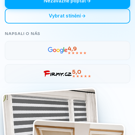
Nezávazně poptat
Vybrat stínění
NAPSALI O NÁS
4,9
★★★★★
5,0
★★★★★