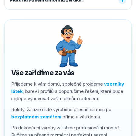
předem říct a o všechno se postaráme, abyste neměli
žádné starosti navíc.
Ano. Na produkty i montáž poskytujeme záruku 2–4 roky
podle typu stínění. Používáme kvalitní materiály a precizní
zpracování, a pokud by přesto bylo potřeba cokoliv řešit,
náš servis vyřídíme rychle a férově.
Vše zařídíme za vás
Přijedeme k vám domů, společně projdeme
vzorníky
látek
, barev i profilů a doporučíme řešení, které bude
nejlépe vyhovovat vašim oknům i interiéru.
Rolety, žaluzie i sítě vyrobíme přesně na míru po
bezplatném zaměření
přímo u vás doma.
Po dokončení výroby zajistíme profesionální montáž.
Ručíme za přesné rozměry i perfektní usazení