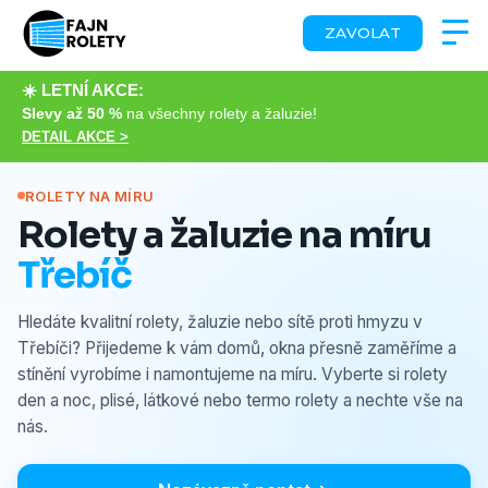
ZAVOLAT
☀️ LETNÍ AKCE:
Slevy až 50 %
na všechny rolety a žaluzie!
DETAIL AKCE >
ROLETY NA MÍRU
Rolety a žaluzie na míru
Třebíč
Hledáte kvalitní rolety, žaluzie nebo sítě proti hmyzu v
Třebíči? Přijedeme k vám domů, okna přesně zaměříme a
stínění vyrobíme i namontujeme na míru. Vyberte si rolety
den a noc, plisé, látkové nebo termo rolety a nechte vše na
nás.