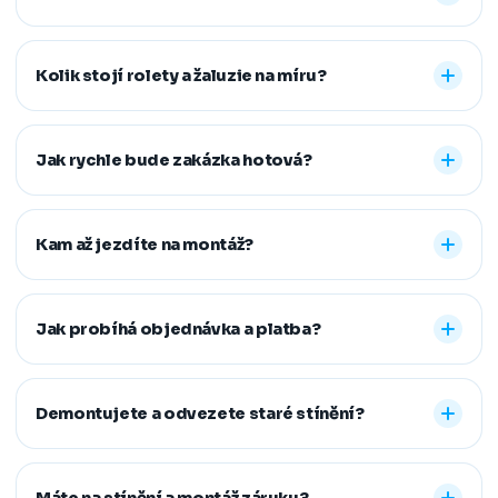
Nabízíme vnitřní i venkovní stínění na míru: rolety den a
noc, plisé rolety, římské, látkové a termo rolety, vertikální,
Kolik stojí rolety a žaluzie na míru?
dřevěné, bambusové i hliníkové žaluzie a sítě proti
hmyzu. Vyrobíme řešení pro běžná, střešní i atypická
Konečná cena se odvíjí od zvoleného typu stínění a jeho
okna.
provedení, například typu kazety, míry zatemnění,
Jak rychle bude zakázka hotová?
vodicích lišt, rozměru oken i vybrané látky či dekoru.
Přesnou cenovou nabídku vám připravíme zdarma.
Standardní dodací lhůta je 7–14 pracovních dní od
zaměření a složení zálohy. Samotná montáž obvykle
Kam až jezdíte na montáž?
zabere 1–2 hodiny, větší zakázky zvládneme během
jednoho dne. Pokud na termín spěcháte, vždy se snažíme
Působíme především v Moravskoslezském,
vyjít vstříc.
Jihomoravském, Středočeském, Olomouckém,
Jak probíhá objednávka a platba?
Pardubickém a Zlínském kraji, na Vysočině a v Praze. V
rámci našeho regionu dopravu neúčtujeme, vzdálenější
Stačí nám zavolat, napsat nebo vyplnit nezávazný
místa řešíme individuálně po domluvě.
formulář. Po výběru řešení skládáte zálohu na materiál a
Demontujete a odvezete staré stínění?
doplatek hradíte až po dokončené montáži, když je vše
hotové a vy spokojení. Preferujeme platbu převodem,
Ano. Staré žaluzie nebo rolety za vás profesionálně
další způsoby řešíme po domluvě.
demontujeme a ekologicky zlikvidujeme. Stačí nám to
Máte na stínění a montáž záruku?