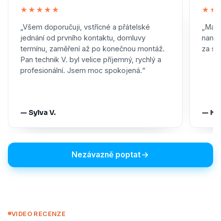
★★★★★
★★
„Všem doporučuji, vstřícné a přátelské
„Maxi
jednání od prvního kontaktu, domluvy
namon
termínu, zaměření až po konečnou montáž.
za skv
Pan technik V. byl velice příjemný, rychlý a
profesionální. Jsem moc spokojená.“
— Sylva V.
— Ka
Nezávazně poptat
VIDEO RECENZE