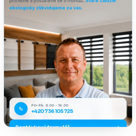
potřebné a postaráme se o montáž.
Staré žaluzie
ekologicky zlikvidujeme za vás.
PO–PÁ: 8:00 - 16:00
+420 736 105 725
Poptávkový formulář