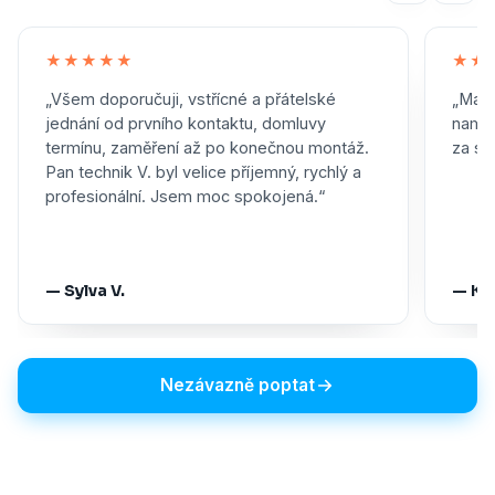
★★★★★
★★
„Všem doporučuji, vstřícné a přátelské
„Maxi
jednání od prvního kontaktu, domluvy
namon
termínu, zaměření až po konečnou montáž.
za skv
Pan technik V. byl velice příjemný, rychlý a
profesionální. Jsem moc spokojená.“
— Sylva V.
— Ka
Nezávazně poptat