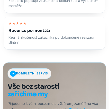
Zákazník popisuje zkušenost s komunikací a výsledkem
montáže.
Zapnout zvuk
★★★★★
Recenze po montáži
Reálná zkušenost zákazníka po dokončené realizaci
stínění.
KOMPLETNÍ SERVIS
Vše bez starostí
zařídíme my
Přijedeme k vám, poradíme s výběrem, zaměříme vše