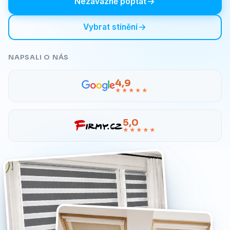
Nezávazně poptat
Vybrat stínění
NAPSALI O NÁS
4,9
★★★★★
5,0
★★★★★