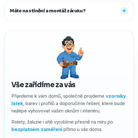
Ano. Staré žaluzie nebo rolety za vás profesionálně
další způsoby řešíme po domluvě.
demontujeme a ekologicky zlikvidujeme. Stačí nám to
Máte na stínění a montáž záruku?
předem říct a o všechno se postaráme, abyste neměli
žádné starosti navíc.
Ano. Na produkty i montáž poskytujeme záruku 2–4 roky
podle typu stínění. Používáme kvalitní materiály a precizní
zpracování, a pokud by přesto bylo potřeba cokoliv řešit,
náš servis vyřídíme rychle a férově.
Vše zařídíme za vás
Přijedeme k vám domů, společně projdeme
vzorníky
látek
, barev i profilů a doporučíme řešení, které bude
nejlépe vyhovovat vašim oknům i interiéru.
Rolety, žaluzie i sítě vyrobíme přesně na míru po
bezplatném zaměření
přímo u vás doma.