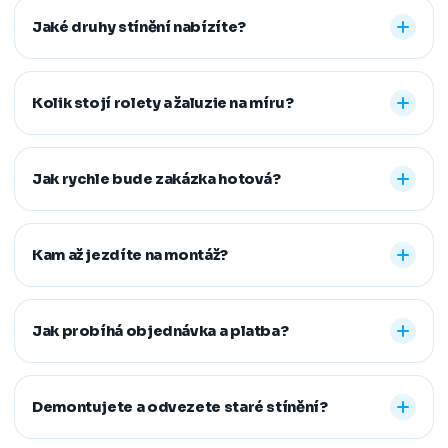
Jaké druhy stínění nabízíte?
Nabízíme vnitřní i venkovní stínění na míru: rolety den a
noc, plisé rolety, římské, látkové a termo rolety, vertikální,
Kolik stojí rolety a žaluzie na míru?
dřevěné, bambusové i hliníkové žaluzie a sítě proti
hmyzu. Vyrobíme řešení pro běžná, střešní i atypická
Konečná cena se odvíjí od zvoleného typu stínění a jeho
okna.
provedení, například typu kazety, míry zatemnění,
Jak rychle bude zakázka hotová?
vodicích lišt, rozměru oken i vybrané látky či dekoru.
Přesnou cenovou nabídku vám připravíme zdarma.
Standardní dodací lhůta je 7–14 pracovních dní od
zaměření a složení zálohy. Samotná montáž obvykle
Kam až jezdíte na montáž?
zabere 1–2 hodiny, větší zakázky zvládneme během
jednoho dne. Pokud na termín spěcháte, vždy se snažíme
Působíme především v Moravskoslezském,
vyjít vstříc.
Jihomoravském, Středočeském, Olomouckém,
Jak probíhá objednávka a platba?
Pardubickém a Zlínském kraji, na Vysočině a v Praze. V
rámci našeho regionu dopravu neúčtujeme, vzdálenější
Stačí nám zavolat, napsat nebo vyplnit nezávazný
místa řešíme individuálně po domluvě.
formulář. Po výběru řešení skládáte zálohu na materiál a
Demontujete a odvezete staré stínění?
doplatek hradíte až po dokončené montáži, když je vše
hotové a vy spokojení. Preferujeme platbu převodem,