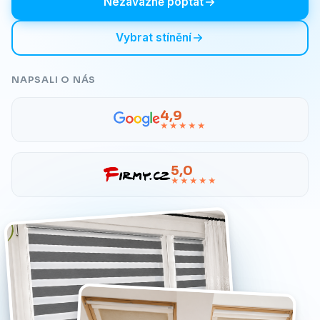
Nezávazně poptat
Vybrat stínění
NAPSALI O NÁS
4,9
★★★★★
5,0
★★★★★