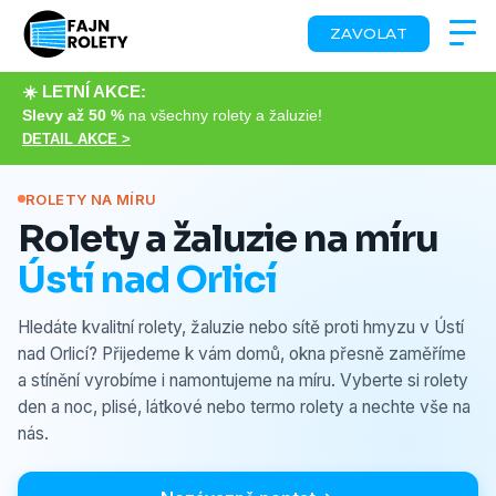
ZAVOLAT
☀️ LETNÍ AKCE:
Slevy až 50 %
na všechny rolety a žaluzie!
DETAIL AKCE >
ROLETY NA MÍRU
Rolety a žaluzie na míru
Ústí nad Orlicí
Hledáte kvalitní rolety, žaluzie nebo sítě proti hmyzu v Ústí
nad Orlicí? Přijedeme k vám domů, okna přesně zaměříme
a stínění vyrobíme i namontujeme na míru. Vyberte si rolety
den a noc, plisé, látkové nebo termo rolety a nechte vše na
nás.