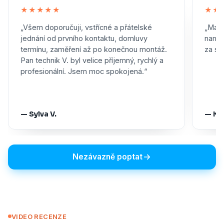
★★★★★
★★
„Všem doporučuji, vstřícné a přátelské
„Maxi
jednání od prvního kontaktu, domluvy
namon
termínu, zaměření až po konečnou montáž.
za skv
Pan technik V. byl velice příjemný, rychlý a
profesionální. Jsem moc spokojená.“
— Sylva V.
— Ka
Nezávazně poptat
VIDEO RECENZE