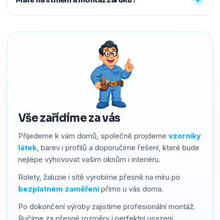
předem říct a o všechno se postaráme, abyste neměli
žádné starosti navíc.
Ano. Na produkty i montáž poskytujeme záruku 2–4 roky
podle typu stínění. Používáme kvalitní materiály a precizní
zpracování, a pokud by přesto bylo potřeba cokoliv řešit,
náš servis vyřídíme rychle a férově.
Vše zařídíme za vás
Přijedeme k vám domů, společně projdeme
vzorníky
látek
, barev i profilů a doporučíme řešení, které bude
nejlépe vyhovovat vašim oknům i interiéru.
Rolety, žaluzie i sítě vyrobíme přesně na míru po
bezplatném zaměření
přímo u vás doma.
Po dokončení výroby zajistíme profesionální montáž.
Ručíme za přesné rozměry i perfektní usazení