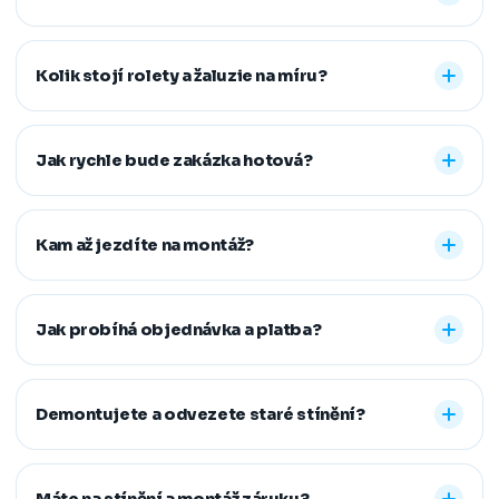
Nabízíme vnitřní i venkovní stínění na míru: rolety den a
noc, plisé rolety, římské, látkové a termo rolety, vertikální,
Kolik stojí rolety a žaluzie na míru?
dřevěné, bambusové i hliníkové žaluzie a sítě proti
hmyzu. Vyrobíme řešení pro běžná, střešní i atypická
Konečná cena se odvíjí od zvoleného typu stínění a jeho
okna.
provedení, například typu kazety, míry zatemnění,
Jak rychle bude zakázka hotová?
vodicích lišt, rozměru oken i vybrané látky či dekoru.
Přesnou cenovou nabídku vám připravíme zdarma.
Standardní dodací lhůta je 7–14 pracovních dní od
zaměření a složení zálohy. Samotná montáž obvykle
Kam až jezdíte na montáž?
zabere 1–2 hodiny, větší zakázky zvládneme během
jednoho dne. Pokud na termín spěcháte, vždy se snažíme
Působíme především v Moravskoslezském,
vyjít vstříc.
Jihomoravském, Středočeském, Olomouckém,
Jak probíhá objednávka a platba?
Pardubickém a Zlínském kraji, na Vysočině a v Praze. V
rámci našeho regionu dopravu neúčtujeme, vzdálenější
Stačí nám zavolat, napsat nebo vyplnit nezávazný
místa řešíme individuálně po domluvě.
formulář. Po výběru řešení skládáte zálohu na materiál a
Demontujete a odvezete staré stínění?
doplatek hradíte až po dokončené montáži, když je vše
hotové a vy spokojení. Preferujeme platbu převodem,
Ano. Staré žaluzie nebo rolety za vás profesionálně
další způsoby řešíme po domluvě.
demontujeme a ekologicky zlikvidujeme. Stačí nám to
Máte na stínění a montáž záruku?