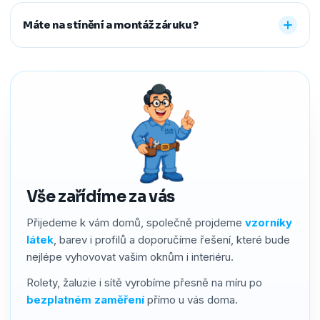
Ano. Staré žaluzie nebo rolety za vás profesionálně
další způsoby řešíme po domluvě.
demontujeme a ekologicky zlikvidujeme. Stačí nám to
Máte na stínění a montáž záruku?
předem říct a o všechno se postaráme, abyste neměli
žádné starosti navíc.
Ano. Na produkty i montáž poskytujeme záruku 2–4 roky
podle typu stínění. Používáme kvalitní materiály a precizní
zpracování, a pokud by přesto bylo potřeba cokoliv řešit,
náš servis vyřídíme rychle a férově.
Vše zařídíme za vás
Přijedeme k vám domů, společně projdeme
vzorníky
látek
, barev i profilů a doporučíme řešení, které bude
nejlépe vyhovovat vašim oknům i interiéru.
Rolety, žaluzie i sítě vyrobíme přesně na míru po
bezplatném zaměření
přímo u vás doma.