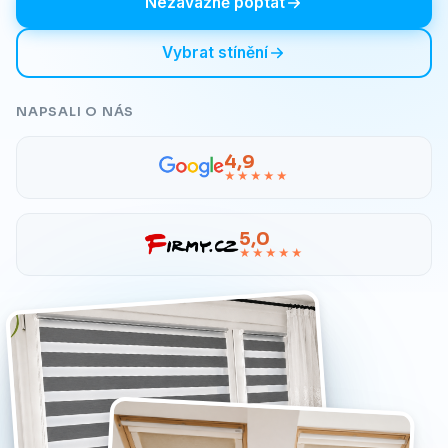
Nezávazně poptat
Vybrat stínění
NAPSALI O NÁS
4,9
★★★★★
5,0
★★★★★