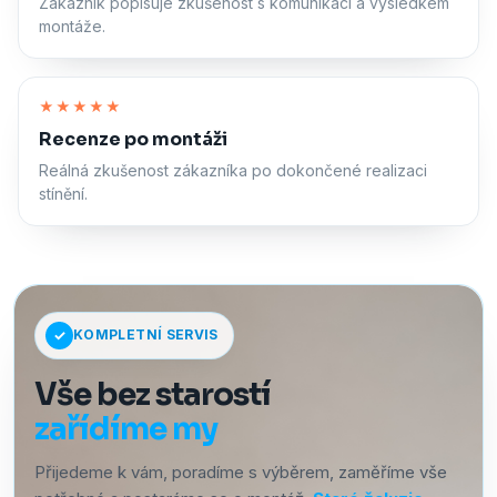
Zákazník popisuje zkušenost s komunikací a výsledkem
montáže.
Zapnout zvuk
★★★★★
Recenze po montáži
Reálná zkušenost zákazníka po dokončené realizaci
stínění.
KOMPLETNÍ SERVIS
Vše bez starostí
zařídíme my
Přijedeme k vám, poradíme s výběrem, zaměříme vše