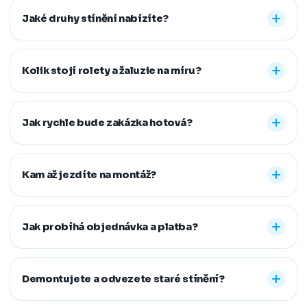
Jaké druhy stínění nabízíte?
Nabízíme vnitřní i venkovní stínění na míru: rolety den a
noc, plisé rolety, římské, látkové a termo rolety, vertikální,
Kolik stojí rolety a žaluzie na míru?
dřevěné, bambusové i hliníkové žaluzie a sítě proti
hmyzu. Vyrobíme řešení pro běžná, střešní i atypická
Konečná cena se odvíjí od zvoleného typu stínění a jeho
okna.
provedení, například typu kazety, míry zatemnění,
Jak rychle bude zakázka hotová?
vodicích lišt, rozměru oken i vybrané látky či dekoru.
Přesnou cenovou nabídku vám připravíme zdarma.
Standardní dodací lhůta je 7–14 pracovních dní od
zaměření a složení zálohy. Samotná montáž obvykle
Kam až jezdíte na montáž?
zabere 1–2 hodiny, větší zakázky zvládneme během
jednoho dne. Pokud na termín spěcháte, vždy se snažíme
Působíme především v Moravskoslezském,
vyjít vstříc.
Jihomoravském, Středočeském, Olomouckém,
Jak probíhá objednávka a platba?
Pardubickém a Zlínském kraji, na Vysočině a v Praze. V
rámci našeho regionu dopravu neúčtujeme, vzdálenější
Stačí nám zavolat, napsat nebo vyplnit nezávazný
místa řešíme individuálně po domluvě.
formulář. Po výběru řešení skládáte zálohu na materiál a
Demontujete a odvezete staré stínění?
doplatek hradíte až po dokončené montáži, když je vše
hotové a vy spokojení. Preferujeme platbu převodem,