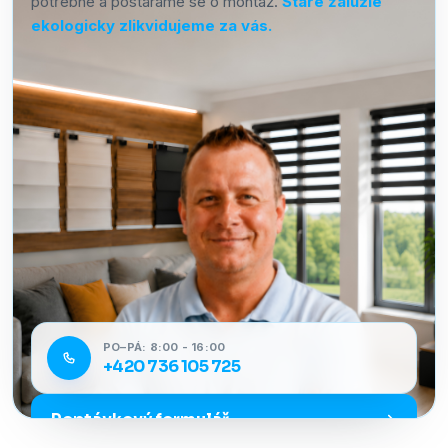
potřebné a postaráme se o montáž.
Staré žaluzie
ekologicky zlikvidujeme za vás.
PO–PÁ: 8:00 - 16:00
+420 736 105 725
Poptávkový formulář