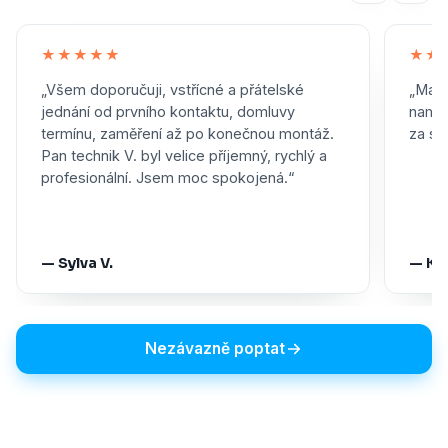
★★★★★
★★
„Všem doporučuji, vstřícné a přátelské
„Maxi
jednání od prvního kontaktu, domluvy
namon
termínu, zaměření až po konečnou montáž.
za skv
Pan technik V. byl velice příjemný, rychlý a
profesionální. Jsem moc spokojená.“
— Sylva V.
— Ka
Nezávazně poptat