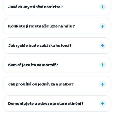
Jaké druhy stínění nabízíte?
Nabízíme vnitřní i venkovní stínění na míru: rolety den a
noc, plisé rolety, římské, látkové a termo rolety, vertikální,
Kolik stojí rolety a žaluzie na míru?
dřevěné, bambusové i hliníkové žaluzie a sítě proti
hmyzu. Vyrobíme řešení pro běžná, střešní i atypická
Konečná cena se odvíjí od zvoleného typu stínění a jeho
okna.
provedení, například typu kazety, míry zatemnění,
Jak rychle bude zakázka hotová?
vodicích lišt, rozměru oken i vybrané látky či dekoru.
Přesnou cenovou nabídku vám připravíme zdarma.
Standardní dodací lhůta je 7–14 pracovních dní od
zaměření a složení zálohy. Samotná montáž obvykle
Kam až jezdíte na montáž?
zabere 1–2 hodiny, větší zakázky zvládneme během
jednoho dne. Pokud na termín spěcháte, vždy se snažíme
Působíme především v Moravskoslezském,
vyjít vstříc.
Jihomoravském, Středočeském, Olomouckém,
Jak probíhá objednávka a platba?
Pardubickém a Zlínském kraji, na Vysočině a v Praze. V
rámci našeho regionu dopravu neúčtujeme, vzdálenější
Stačí nám zavolat, napsat nebo vyplnit nezávazný
místa řešíme individuálně po domluvě.
formulář. Po výběru řešení skládáte zálohu na materiál a
Demontujete a odvezete staré stínění?
doplatek hradíte až po dokončené montáži, když je vše
hotové a vy spokojení. Preferujeme platbu převodem,