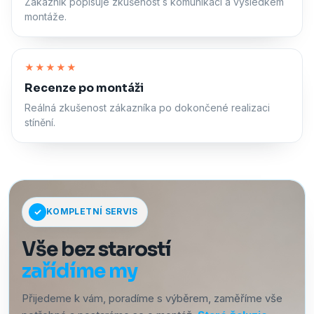
Zákazník popisuje zkušenost s komunikací a výsledkem
montáže.
Zapnout zvuk
★★★★★
Recenze po montáži
Reálná zkušenost zákazníka po dokončené realizaci
stínění.
KOMPLETNÍ SERVIS
Vše bez starostí
zařídíme my
Přijedeme k vám, poradíme s výběrem, zaměříme vše