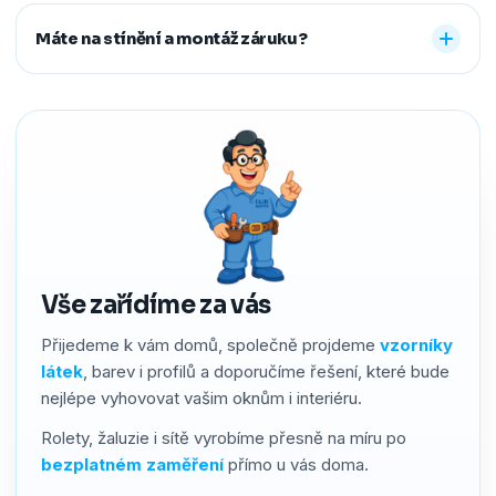
Ano. Staré žaluzie nebo rolety za vás profesionálně
další způsoby řešíme po domluvě.
demontujeme a ekologicky zlikvidujeme. Stačí nám to
Máte na stínění a montáž záruku?
předem říct a o všechno se postaráme, abyste neměli
žádné starosti navíc.
Ano. Na produkty i montáž poskytujeme záruku 2–4 roky
podle typu stínění. Používáme kvalitní materiály a precizní
zpracování, a pokud by přesto bylo potřeba cokoliv řešit,
náš servis vyřídíme rychle a férově.
Vše zařídíme za vás
Přijedeme k vám domů, společně projdeme
vzorníky
látek
, barev i profilů a doporučíme řešení, které bude
nejlépe vyhovovat vašim oknům i interiéru.
Rolety, žaluzie i sítě vyrobíme přesně na míru po
bezplatném zaměření
přímo u vás doma.