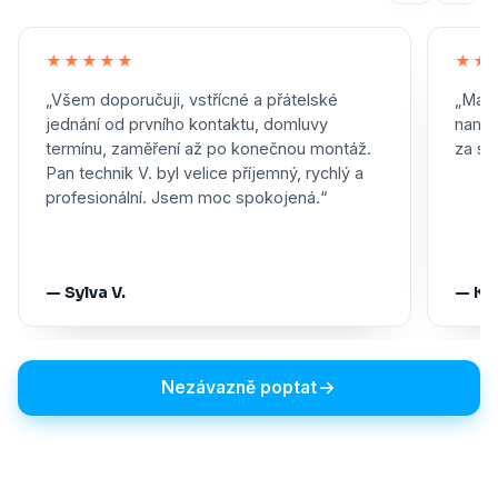
★★★★★
★★
„Všem doporučuji, vstřícné a přátelské
„Maxi
jednání od prvního kontaktu, domluvy
namon
termínu, zaměření až po konečnou montáž.
za skv
Pan technik V. byl velice příjemný, rychlý a
profesionální. Jsem moc spokojená.“
— Sylva V.
— Ka
Nezávazně poptat