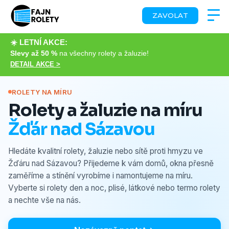
ZAVOLAT
☀️ LETNÍ AKCE:
Slevy až 50 %
na všechny rolety a žaluzie!
DETAIL AKCE >
ROLETY NA MÍRU
Rolety a žaluzie na míru
Žďár nad Sázavou
Hledáte kvalitní rolety, žaluzie nebo sítě proti hmyzu ve
Žďáru nad Sázavou? Přijedeme k vám domů, okna přesně
zaměříme a stínění vyrobíme i namontujeme na míru.
Vyberte si rolety den a noc, plisé, látkové nebo termo rolety
a nechte vše na nás.