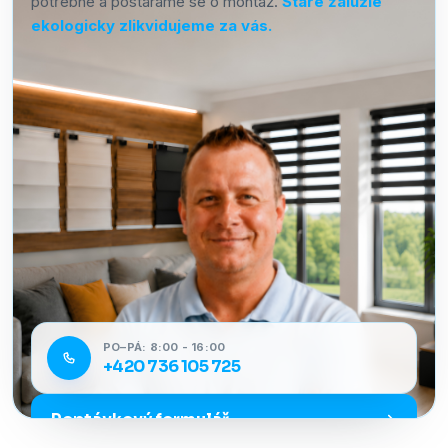
potřebné a postaráme se o montáž.
Staré žaluzie
ekologicky zlikvidujeme za vás.
PO–PÁ: 8:00 - 16:00
+420 736 105 725
Poptávkový formulář