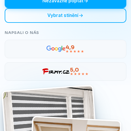
Nezávazně poptat
Vybrat stínění
NAPSALI O NÁS
4,9
★★★★★
5,0
★★★★★