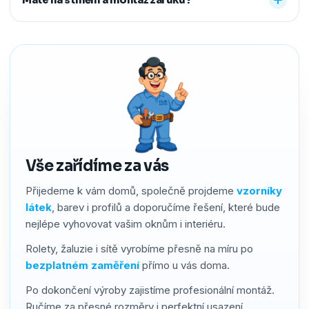
předem říct a o všechno se postaráme, abyste neměli
žádné starosti navíc.
Ano. Na produkty i montáž poskytujeme záruku 2–4 roky
podle typu stínění. Používáme kvalitní materiály a precizní
zpracování, a pokud by přesto bylo potřeba cokoliv řešit,
náš servis vyřídíme rychle a férově.
Vše zařídíme za vás
Přijedeme k vám domů, společně projdeme
vzorníky
látek
, barev i profilů a doporučíme řešení, které bude
nejlépe vyhovovat vašim oknům i interiéru.
Rolety, žaluzie i sítě vyrobíme přesně na míru po
bezplatném zaměření
přímo u vás doma.
Po dokončení výroby zajistíme profesionální montáž.
Ručíme za přesné rozměry i perfektní usazení