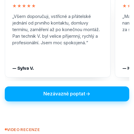
★★★★★
★★
„Všem doporučuji, vstřícné a přátelské
„Maxi
jednání od prvního kontaktu, domluvy
namon
termínu, zaměření až po konečnou montáž.
za skv
Pan technik V. byl velice příjemný, rychlý a
profesionální. Jsem moc spokojená.“
— Sylva V.
— Ka
Nezávazně poptat
VIDEO RECENZE