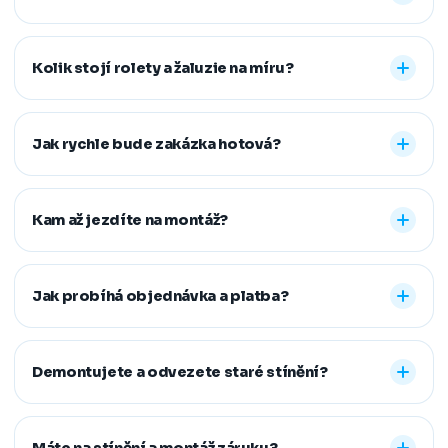
Nabízíme vnitřní i venkovní stínění na míru: rolety den a
noc, plisé rolety, římské, látkové a termo rolety, vertikální,
Kolik stojí rolety a žaluzie na míru?
dřevěné, bambusové i hliníkové žaluzie a sítě proti
hmyzu. Vyrobíme řešení pro běžná, střešní i atypická
Konečná cena se odvíjí od zvoleného typu stínění a jeho
okna.
provedení, například typu kazety, míry zatemnění,
Jak rychle bude zakázka hotová?
vodicích lišt, rozměru oken i vybrané látky či dekoru.
Přesnou cenovou nabídku vám připravíme zdarma.
Standardní dodací lhůta je 7–14 pracovních dní od
zaměření a složení zálohy. Samotná montáž obvykle
Kam až jezdíte na montáž?
zabere 1–2 hodiny, větší zakázky zvládneme během
jednoho dne. Pokud na termín spěcháte, vždy se snažíme
Působíme především v Moravskoslezském,
vyjít vstříc.
Jihomoravském, Středočeském, Olomouckém,
Jak probíhá objednávka a platba?
Pardubickém a Zlínském kraji, na Vysočině a v Praze. V
rámci našeho regionu dopravu neúčtujeme, vzdálenější
Stačí nám zavolat, napsat nebo vyplnit nezávazný
místa řešíme individuálně po domluvě.
formulář. Po výběru řešení skládáte zálohu na materiál a
Demontujete a odvezete staré stínění?
doplatek hradíte až po dokončené montáži, když je vše
hotové a vy spokojení. Preferujeme platbu převodem,
Ano. Staré žaluzie nebo rolety za vás profesionálně
další způsoby řešíme po domluvě.
demontujeme a ekologicky zlikvidujeme. Stačí nám to
Máte na stínění a montáž záruku?