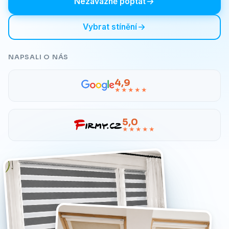
Nezávazně poptat
Vybrat stínění
NAPSALI O NÁS
4,9
★★★★★
5,0
★★★★★