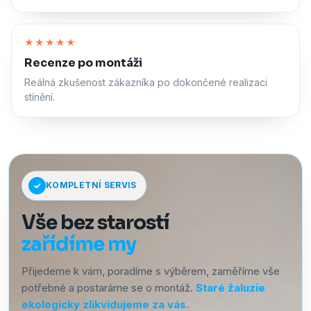
Zapnout zvuk
★★★★★
Recenze po montáži
Reálná zkušenost zákazníka po dokončené realizaci
stínění.
KOMPLETNÍ SERVIS
Vše bez starostí
zařídíme my
Přijedeme k vám, poradíme s výběrem, zaměříme vše
potřebné a postaráme se o montáž.
Staré žaluzie
ekologicky zlikvidujeme za vás.